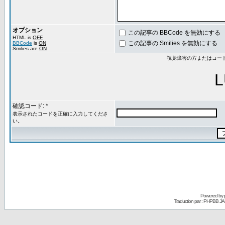
オプション
この記事の BBCode を無効にする
HTML is
OFF
この記事の Smilies を無効にする
BBCode
is
ON
Smilies are
ON
視覚障害の方またはコー
L
確認コード: *
表示されたコードを正確に入力してくださ
い。
Powered by
Traduction par : PHPBB JA