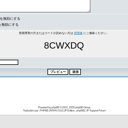
e を無効にする
s を無効にする
視覚障害の方またはコードが読めない方は
管理者
にご連絡ください。
8CWXDQ
Powered by
phpBB
© 2001, 2005 phpBB Group
Traduction par : PHPBB JAPAN / EUC-JP Edition :
phpBB2 JP Support Forum