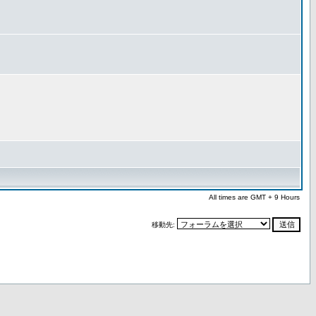
All times are GMT + 9 Hours
移動先: