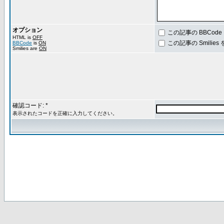
オプション
この記事の BBCod
HTML is
OFF
この記事の Smilie
BBCode
is
ON
Smilies are
ON
確認コード: *
表示されたコードを正確に入力してください。