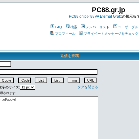
PC88.gr.jp
PC88.gr.jp
と
88VA Eternal Grafx
の掲示板
FAQ
検索
メンバーリスト
ユーザーグル
プロフィール
プライベートメッセージをチェック
返信を投稿
タグを閉じる
字のサイズ: