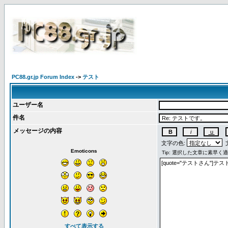
PC88.gr.jp Forum Index
->
テスト
ユーザー名
件名
メッセージの内容
文字の色:
文
Emoticons
すべて表示する