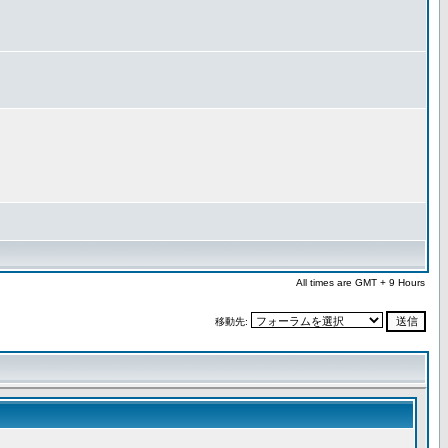
All times are GMT + 9 Hours
移動先: