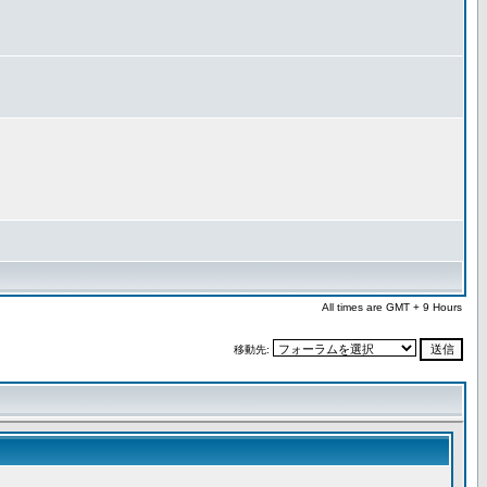
All times are GMT + 9 Hours
移動先: