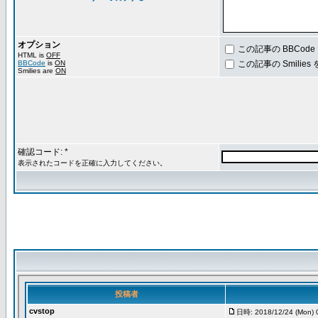
オプション
この記事の BBCod
HTML is
OFF
BBCode
is
ON
この記事の Smilie
Smilies are
ON
確認コード: *
表示されたコードを正確に入力してください。