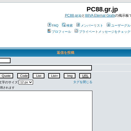
PC88.gr.jp
PC88.gr.jp
と
88VA Eternal Grafx
の掲示板
FAQ
検索
メンバーリスト
ユーザーグル
プロフィール
プライベートメッセージをチェック
返信を投稿
タグを閉じる
字のサイズ: