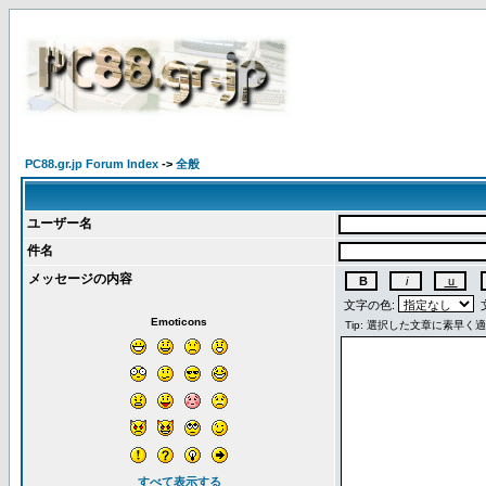
PC88.gr.jp Forum Index
->
全般
ユーザー名
件名
メッセージの内容
文字の色:
文
Emoticons
すべて表示する