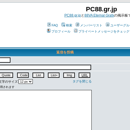
PC88.gr.jp
PC88.gr.jp
と
88VA Eternal Grafx
の掲示板
FAQ
検索
メンバーリスト
ユーザーグル
プロフィール
プライベートメッセージをチェック
返信を投稿
タグを閉じる
字のサイズ: