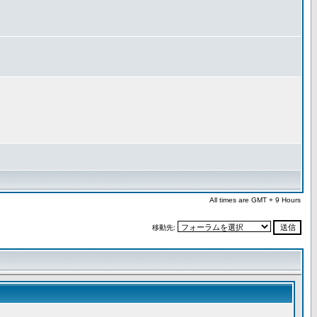
All times are GMT + 9 Hours
移動先: