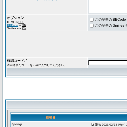
オプション
この記事の BBCod
HTML is
OFF
BBCode
is
ON
この記事の Smilie
Smilies are
ON
確認コード: *
表示されたコードを正確に入力してください。