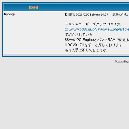
投稿者
6pongi
日時: 2026/02/23 (Mon) 14:07
記事の件名: 
８８ＶＡユーザーズクラブ Ｑ＆Ａ集
ttp://www.pc88.gr.jp/vafaq/view.php/articl
で紹介されている、
88VAのPC-EngineとバンクRAMで
HDCV0.LZHをずっと探しております。
もう入手は不可でしょうか。
Powered by