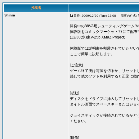
投稿者
Shinra
日時: 2009/12/29 (Tue) 22:08
記事の件名: 説
開発中の88VA用シューティングゲーム"VOLT
体験版をコミックマーケット77にて配布
(12/30(水)東V-25b XMaZ Project)
体験版では説明書を割愛させていただい
ここで簡単に説明します。
[ご注意]
ゲーム終了後は電源を切るか、リセットし
続して他のソフトを利用すると正常に動
[起動]
ディスクをドライブに挿入してリセット
タイトル画面でスペースキーまたはジョ
ジョイスティックが接続されているかど
ください。
[操作]