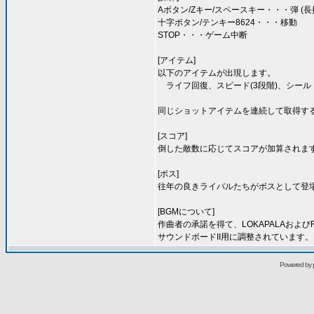
Aボタン/Zキー/スペースキー・・・弾 (
十字ボタン/テンキー8624・・・移動
STOP・・・ゲーム中断
[アイテム]
以下のアイテムが出現します。
ライフ回復、スピード(3段階)、シールド
同じショットアイテムを連続して取得す
[スコア]
倒した敵数に応じてスコアが加算されま
[ボス]
往年の良きライバルたちがボスとして登
[BGMについて]
作曲者の承諾を得て、LOKAPALAおよび
サウンドボードII用に調整されています。
Powered by