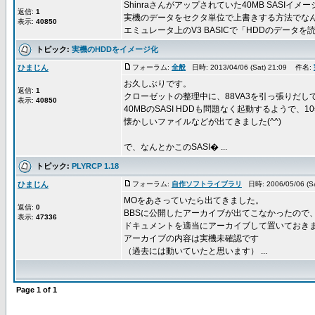
Shinraさんがアップされていた40MB SASIイメ
返信:
1
実機のデータをセクタ単位で上書きする方法でな
表示:
40850
エミュレータ上のV3 BASICで「HDDのデータを読み
トピック:
実機のHDDをイメージ化
ひまじん
フォーラム:
全般
日時: 2013/04/06 (Sat) 21:09 件名:
お久しぶりです。
返信:
1
クローゼットの整理中に、88VA3を引っ張りだし
表示:
40850
40MBのSASI HDDも問題なく起動するようで、1
懐かしいファイルなどが出てきました(^^)
で、なんとかこのSASI� ...
トピック:
PLYRCP 1.18
ひまじん
フォーラム:
自作ソフトライブラリ
日時: 2006/05/06 (S
MOをあさっていたら出てきました。
返信:
0
BBSに公開したアーカイブが出てこなかったので
表示:
47336
ドキュメントを適当にアーカイブして置いておき
アーカイブの内容は実機未確認です
（過去には動いていたと思います） ...
Page
1
of
1