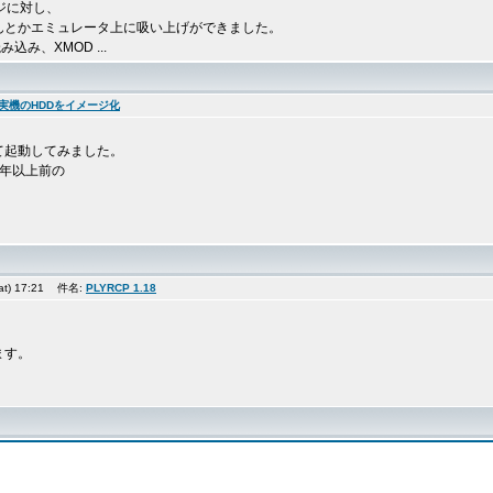
ージに対し、
んとかエミュレータ上に吸い上げができました。
込み、XMOD ...
実機のHDDをイメージ化
て起動してみました。
0年以上前の
at) 17:21 件名:
PLYRCP 1.18
、
ます。