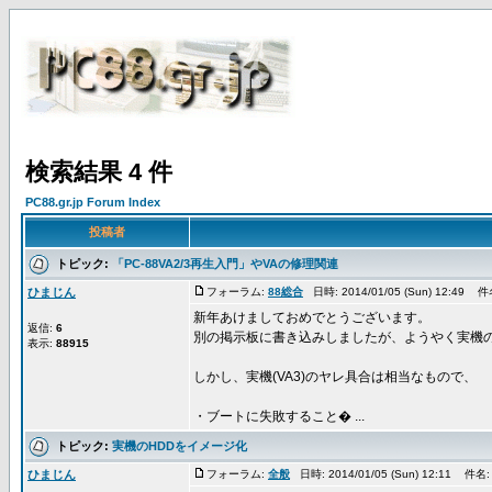
検索結果 4 件
PC88.gr.jp Forum Index
投稿者
トピック:
「PC-88VA2/3再生入門」やVAの修理関連
ひまじん
フォーラム:
88総合
日時: 2014/01/05 (Sun) 12:49 
新年あけましておめでとうございます。
返信:
6
別の掲示板に書き込みしましたが、ようやく実機の
表示:
88915
しかし、実機(VA3)のヤレ具合は相当なもので、
・ブートに失敗すること� ...
トピック:
実機のHDDをイメージ化
ひまじん
フォーラム:
全般
日時: 2014/01/05 (Sun) 12:11 件名