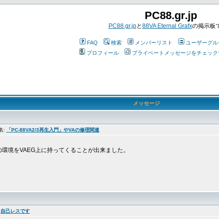
PC88.gr.jp
PC88.gr.jp
と
88VA Eternal Grafx
の掲示板
FAQ
検索
メンバーリスト
ユーザーグル
プロフィール
プライベートメッセージをチェック
メッセージ
件名:
「PC-88VA2/3再生入門」やVAの修理関連
環境をVAEG上に持ってくることが出来ました。
:
自己レスです