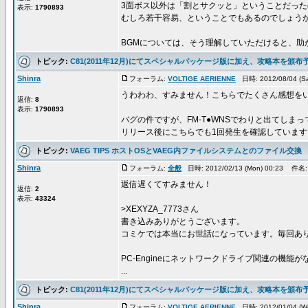
3面ボス以外は「割とサクッと」ということだった
表示:
1790893
むしろ若干容易、ということでもあるのでしょう
BGMについては、そう理解していただけると、助かり
トピック:
C81(2011年12月)にてスペシャルパッケージ版に加え、攻略本を頒布
Shinra
フォーラム:
VOLTIGE AERIENNE
日時: 2012/08/04 (S
うわわわ、すみません！こちらでたくさん感想を
返信:
8
表示:
1790893
バグの件ですが、FM-T●WNSでわりと出てしま
リリース後にこちらでも1回発生を確認しています。し
トピック:
VAEG TIPS ホストOSとVAEG内ファイルシステムとのファイル交換
Shinra
フォーラム:
全般
日時: 2012/02/13 (Mon) 00:23 件名
返信遅くてすみません！
返信:
2
表示:
43324
>XEXYZA_7773さん
書き込みありがとうございます。
コミケでは本当にお世話になっています。毎回あ
PC-Engineにネットワークドライブ関連の機能が
...
トピック:
C81(2011年12月)にてスペシャルパッケージ版に加え、攻略本を頒布
Shinra
フォーラム:
VOLTIGE AERIENNE
日時: 2012/01/04 (