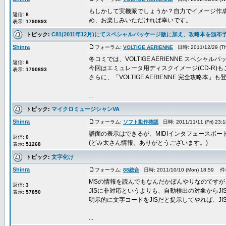
もしかして実機派でしょうか？自力でイメージ作
返信:
8
め、お楽しみいただければ幸いです。
表示:
1790893
トピック:
C81(2011年12月)にてスペシャルパッケージ版に加え、攻略本を頒布
Shinra
フォーラム:
VOLTIGE AERIENNE
日時: 2011/12/29 (T
冬コミでは、VOLTIGE AERIENNE スペシ
返信:
8
今回はエミュレータ用ディスクイメージ(CD-R)
表示:
1790893
さらに、「VOLTIGE AERIENNE 完全攻略本」
...
トピック:
マイクロミュージシャンVA
Shinra
フォーラム:
ソフト動作確認
日時: 2011/11/11 (Fri) 2
譜面の表示はできるが、MIDIインタフェースボ
返信:
0
(どみ太さん情報。ありがとうございます。)
表示:
51268
トピック:
文字化け
Shinra
フォーラム:
88総合
日時: 2011/10/10 (Mon) 18:59 
MSの情報を読んでもなんだかぼんやりなのですが
返信:
3
JISに非対応というよりも、自動検出の対象からJ
表示:
57850
明示的に文字コードをJISだと提示してやれば、J
...