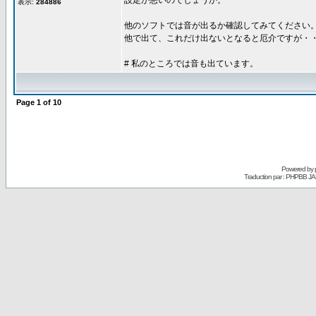
設定が悪いのでしょうか。
表示:
284886
他のソフトでは音が出るか確認してみてください
他で出て、これだけ出ないとなると厄介ですが・
# 私のところでは音も出ています。
Page
1
of
10
Powered by
Traduction par : PHPBB JA