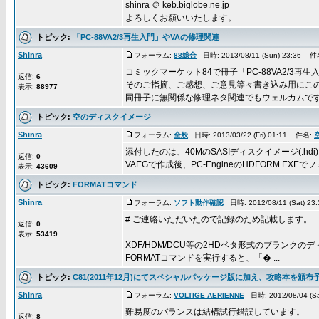
shinra ＠ keb.biglobe.ne.jp
よろしくお願いいたします。
トピック:
「PC-88VA2/3再生入門」やVAの修理関連
Shinra
フォーラム:
88総合
日時: 2013/08/11 (Sun) 23:36 
コミックマーケット84で冊子「PC-88VA2/3再
返信:
6
そのご指摘、ご感想、ご意見等々書き込み用にこ
表示:
88977
同冊子に無関係な修理ネタ関連でもウェルカムです。 
トピック:
空のディスクイメージ
Shinra
フォーラム:
全般
日時: 2013/03/22 (Fri) 01:11 件名:
添付したのは、40MのSASIディスクイメージ(.hdi
返信:
0
VAEGで作成後、PC-EngineのHDFORM.EX
表示:
43609
トピック:
FORMATコマンド
Shinra
フォーラム:
ソフト動作確認
日時: 2012/08/11 (Sat) 2
# ご連絡いただいたので記録のため記載します。
返信:
0
表示:
53419
XDF/HDM/DCU等の2HDベタ形式のブランクのディス
FORMATコマンドを実行すると、「� ...
トピック:
C81(2011年12月)にてスペシャルパッケージ版に加え、攻略本を頒布
Shinra
フォーラム:
VOLTIGE AERIENNE
日時: 2012/08/04 (S
難易度のバランスは結構試行錯誤しています。
返信:
8