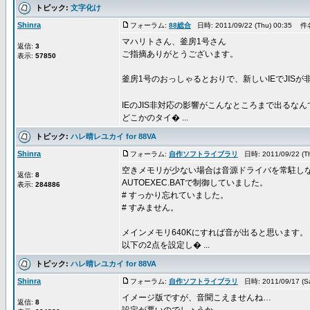
トピック:
文字化け
Shinra
フォーラム:
88総合
日時: 2011/09/22 (Thu) 00:35 件
マハリトさん、釜房1号さん
返信:
3
ご指摘ありがとうございます。
表示:
57850
釜房1号のおっしゃるとおりで、新しいIEでJIS
IEのJIS非対応の影響がこんなところまで出るな
どこかのタイ� ...
トピック:
ハレ晴レユカイ for 88VA
Shinra
フォーラム:
自作ソフトライブラリ
日時: 2011/09/22 (
空きメモリが少ない場合は音源ドライバを常駐し
返信:
8
AUTOEXEC.BATで制御していました。
表示:
284886
# すっかり忘れていました。
# すみません。
メインメモリ640Kにすれば音が出ると思います。
以下の2点を設定し� ...
トピック:
ハレ晴レユカイ for 88VA
Shinra
フォーラム:
自作ソフトライブラリ
日時: 2011/09/17 (S
イメージ版ですが、音聞こえませんね…
返信:
8