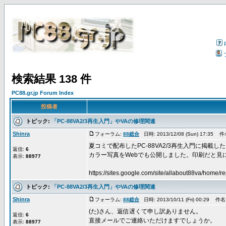
検索結果 138 件
PC88.gr.jp Forum Index
投稿者
トピック:
「PC-88VA2/3再生入門」やVAの修理関連
Shinra
フォーラム:
88総合
日時: 2013/12/08 (Sun) 17:35 
夏コミで配布したPC-88VA2/3再生入門に掲載した
返信:
6
カラー写真をWebでも公開しました。印刷だと見
表示:
88977
https://sites.google.com/site/allabout88va/home/re
トピック:
「PC-88VA2/3再生入門」やVAの修理関連
Shinra
フォーラム:
88総合
日時: 2013/10/11 (Fri) 00:29 件名
(た)さん、返信遅くて申し訳ありません。
返信:
6
直接メールでご連絡いただけますでしょうか。
表示:
88977