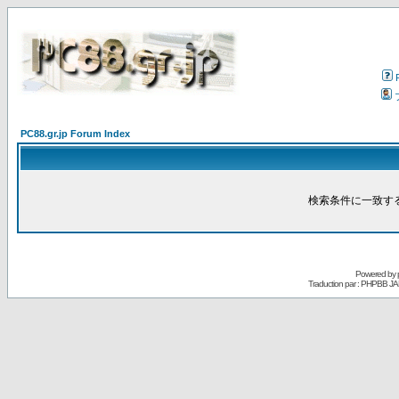
PC88.gr.jp Forum Index
検索条件に一致す
Powered by
Traduction par : PHPBB JA