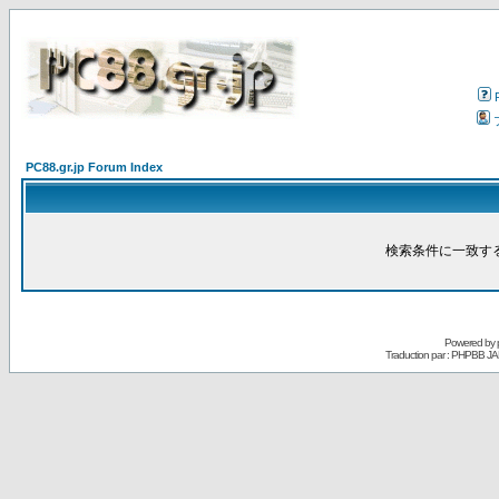
PC88.gr.jp Forum Index
検索条件に一致す
Powered by
Traduction par : PHPBB JA