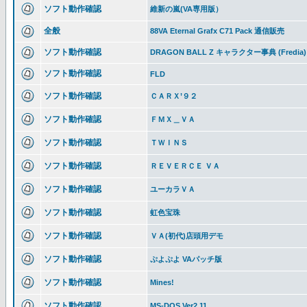
ソフト動作確認
維新の嵐(VA専用版）
全般
88VA Eternal Grafx C71 Pack 通信販売
ソフト動作確認
DRAGON BALL Z キャラクター事典 (Fredia)
ソフト動作確認
FLD
ソフト動作確認
ＣＡＲＸ’９２
ソフト動作確認
ＦＭＸ＿ＶＡ
ソフト動作確認
ＴＷＩＮＳ
ソフト動作確認
ＲＥＶＥＲＣＥ ＶＡ
ソフト動作確認
ユーカラＶＡ
ソフト動作確認
虹色宝珠
ソフト動作確認
ＶＡ(初代)店頭用デモ
ソフト動作確認
ぷよぷよ VAパッチ版
ソフト動作確認
Mines!
ソフト動作確認
MS-DOS Ver2.11