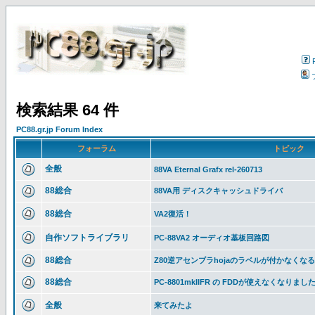
検索結果 64 件
PC88.gr.jp Forum Index
フォーラム
トピック
全般
88VA Eternal Grafx rel-260713
88総合
88VA用 ディスクキャッシュドライバ
88総合
VA2復活！
自作ソフトライブラリ
PC-88VA2 オーディオ基板回路図
88総合
Z80逆アセンブラhojaのラベルが付かなくな
88総合
PC-8801mkIIFR の FDDが使えなくなりまし
全般
来てみたよ