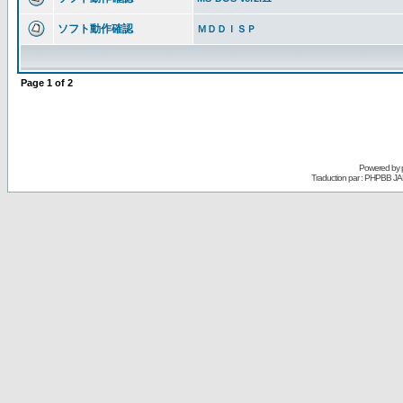
ソフト動作確認
ＭＤＤＩＳＰ
Page
1
of
2
Powered by
Traduction par : PHPBB JA