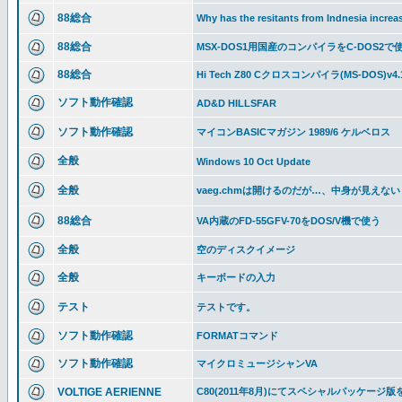
88総合
Why has the resitants from Indnesia incre
88総合
MSX-DOS1用国産のコンパイラをC-DOS2で
88総合
Hi Tech Z80 Cクロスコンパイラ(MS-DOS)v
ソフト動作確認
AD&D HILLSFAR
ソフト動作確認
マイコンBASICマガジン 1989/6 ケルベロス
全般
Windows 10 Oct Update
全般
vaeg.chmは開けるのだが…、中身が見えない
88総合
VA内蔵のFD-55GFV-70をDOS/V機で使う
全般
空のディスクイメージ
全般
キーボードの入力
テスト
テストです。
ソフト動作確認
FORMATコマンド
ソフト動作確認
マイクロミュージシャンVA
VOLTIGE AERIENNE
C80(2011年8月)にてスペシャルパッケージ