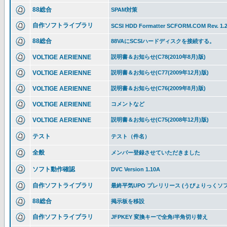
88総合
SPAM対策
自作ソフトライブラリ
SCSI HDD Formatter SCFORM.COM Rev. 1.
88総合
88VAにSCSIハードディスクを接続する。
VOLTIGE AERIENNE
説明書＆お知らせ(C78(2010年8月)版)
VOLTIGE AERIENNE
説明書＆お知らせ(C77(2009年12月)版)
VOLTIGE AERIENNE
説明書＆お知らせ(C76(2009年8月)版)
VOLTIGE AERIENNE
コメントなど
VOLTIGE AERIENNE
説明書＆お知らせ(C75(2008年12月)版)
テスト
テスト（件名）
全般
メンバー登録させていただきました
ソフト動作確認
DVC Version 1.10A
自作ソフトライブラリ
最終平気UPO プレリリース (うぴょりっくソフ
88総合
掲示板を移設
自作ソフトライブラリ
JFPKEY 変換キーで全角/半角切り替え