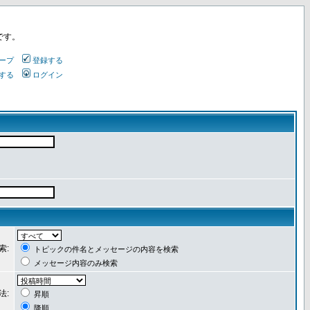
です。
ープ
登録する
する
ログイン
索:
トピックの件名とメッセージの内容を検索
メッセージ内容のみ検索
法:
昇順
降順