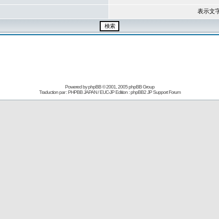
表示文
Powered by
phpBB
© 2001, 2005 phpBB Group
Traduction par : PHPBB JAPAN / EUC-JP Edition :
phpBB2 JP Support Forum