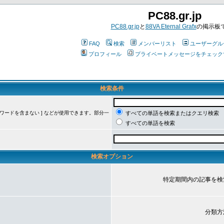
PC88.gr.jp
PC88.gr.jp
と
88VA Eternal Grafx
の掲示板
FAQ
検索
メンバーリスト
ユーザーグル
プロフィール
プライベートメッセージをチェック
検索条件
ーワードを含まない ] などが使用できます。部分一
すべての単語を検索またはクエリ検索
すべての単語を検索
検索オプション
特定期間内の記事を検
分類方