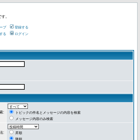
です。
ープ
登録する
する
ログイン
索:
トピックの件名とメッセージの内容を検索
メッセージ内容のみ検索
法:
昇順
降順