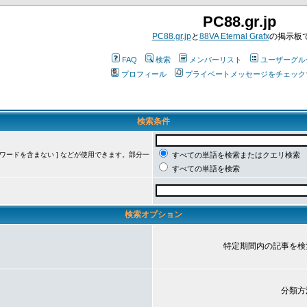
PC88.gr.jp
PC88.gr.jp
と
88VA Eternal Grafx
の掲示板
FAQ
検索
メンバーリスト
ユーザーグル
プロフィール
プライベートメッセージをチェック
検索条件
ーワードを含まない ] などが使用できます。部分一
すべての単語を検索またはクエリ検索
すべての単語を検索
検索オプション
特定期間内の記事を検
分類方