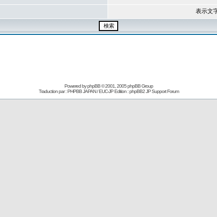
表示文
Powered by
phpBB
© 2001, 2005 phpBB Group
Traduction par : PHPBB JAPAN / EUC-JP Edition :
phpBB2 JP Support Forum