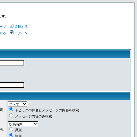
です。
ープ
登録する
する
ログイン
索:
トピックの件名とメッセージの内容を検索
メッセージ内容のみ検索
法:
昇順
降順