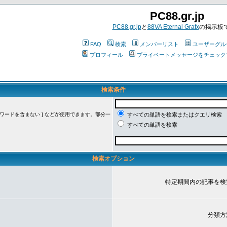
PC88.gr.jp
PC88.gr.jp
と
88VA Eternal Grafx
の掲示板
FAQ
検索
メンバーリスト
ユーザーグル
プロフィール
プライベートメッセージをチェック
検索条件
ーワードを含まない ] などが使用できます。部分一
すべての単語を検索またはクエリ検索
すべての単語を検索
検索オプション
特定期間内の記事を検
分類方