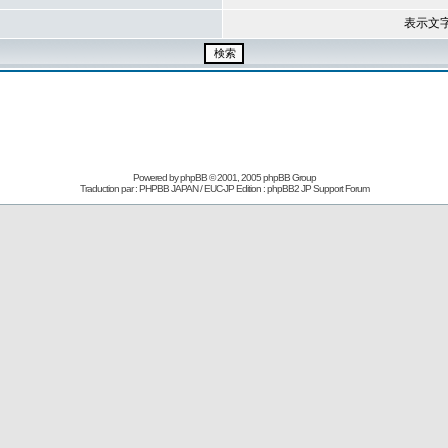
表示文
Powered by
phpBB
© 2001, 2005 phpBB Group
Traduction par : PHPBB JAPAN / EUC-JP Edition :
phpBB2 JP Support Forum