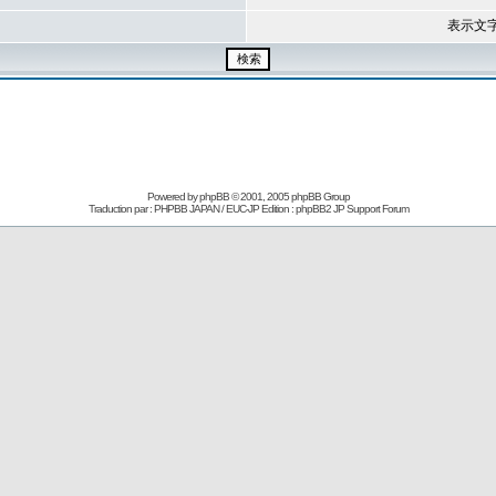
表示文
Powered by
phpBB
© 2001, 2005 phpBB Group
Traduction par : PHPBB JAPAN / EUC-JP Edition :
phpBB2 JP Support Forum