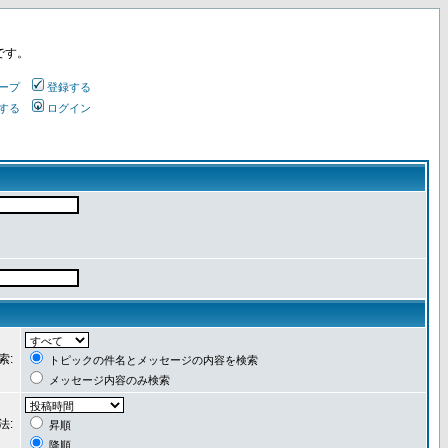
です。
ープ
登録する
する
ログイン
索:
トピックの件名とメッセージの内容を検索
メッセージ内容のみ検索
法:
昇順
降順