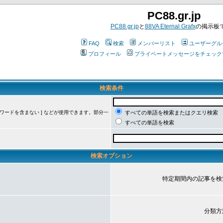
PC88.gr.jp
PC88.gr.jp
と
88VA Eternal Grafx
の掲示板
FAQ
検索
メンバーリスト
ユーザーグル
プロフィール
プライベートメッセージをチェック
検索条件
ーワードを含まない ] などが使用できます。部分一
すべての単語を検索またはクエリ検索
すべての単語を検索
検索オプション
特定期間内の記事を検
分類方