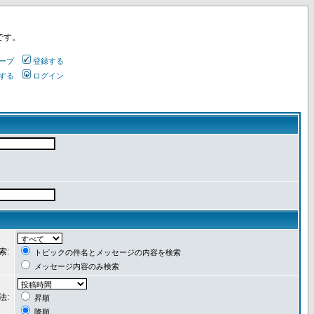
です。
ープ
登録する
する
ログイン
索:
トピックの件名とメッセージの内容を検索
メッセージ内容のみ検索
法:
昇順
降順