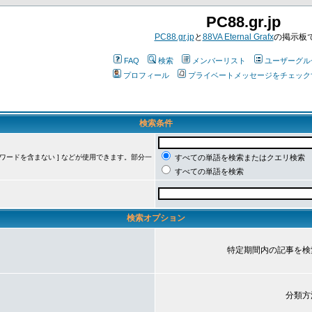
PC88.gr.jp
PC88.gr.jp
と
88VA Eternal Grafx
の掲示板
FAQ
検索
メンバーリスト
ユーザーグル
プロフィール
プライベートメッセージをチェック
検索条件
ーワードを含まない ] などが使用できます。部分一
すべての単語を検索またはクエリ検索
すべての単語を検索
検索オプション
特定期間内の記事を検
分類方