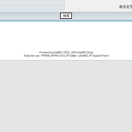
表示文
Powered by
phpBB
© 2001, 2005 phpBB Group
Traduction par : PHPBB JAPAN / EUC-JP Edition :
phpBB2 JP Support Forum