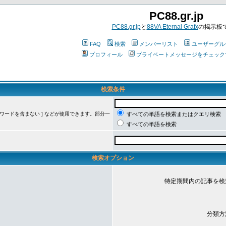
PC88.gr.jp
PC88.gr.jp
と
88VA Eternal Grafx
の掲示板
FAQ
検索
メンバーリスト
ユーザーグル
プロフィール
プライベートメッセージをチェック
検索条件
ーワードを含まない ] などが使用できます。部分一
すべての単語を検索またはクエリ検索
すべての単語を検索
検索オプション
特定期間内の記事を検
分類方