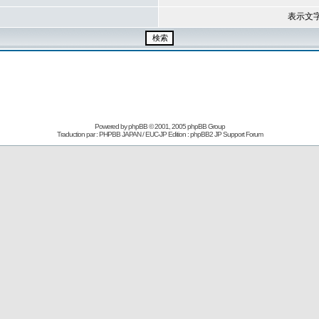
表示文
Powered by
phpBB
© 2001, 2005 phpBB Group
Traduction par : PHPBB JAPAN / EUC-JP Edition :
phpBB2 JP Support Forum