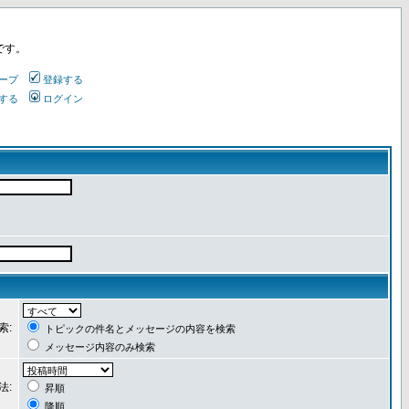
です。
ープ
登録する
する
ログイン
索:
トピックの件名とメッセージの内容を検索
メッセージ内容のみ検索
法:
昇順
降順