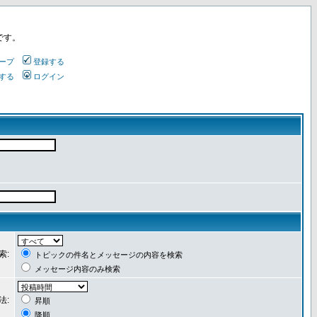
です。
ープ
登録する
する
ログイン
索:
トピックの件名とメッセージの内容を検索
メッセージ内容のみ検索
法:
昇順
降順