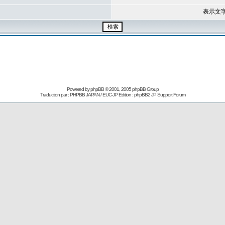
表示文
Powered by
phpBB
© 2001, 2005 phpBB Group
Traduction par : PHPBB JAPAN / EUC-JP Edition :
phpBB2 JP Support Forum