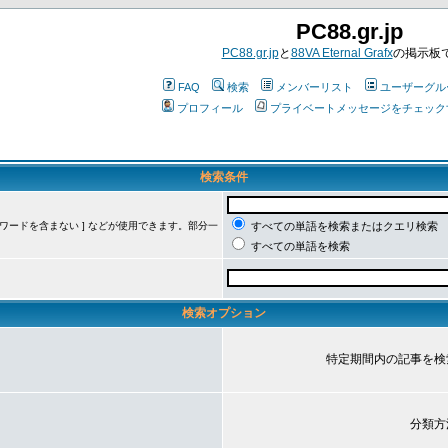
PC88.gr.jp
PC88.gr.jp
と
88VA Eternal Grafx
の掲示板
FAQ
検索
メンバーリスト
ユーザーグル
プロフィール
プライベートメッセージをチェック
検索条件
ーワードを含まない ] などが使用できます。部分一
すべての単語を検索またはクエリ検索
すべての単語を検索
検索オプション
特定期間内の記事を検
分類方