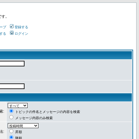
です。
ープ
登録する
する
ログイン
索:
トピックの件名とメッセージの内容を検索
メッセージ内容のみ検索
法:
昇順
降順