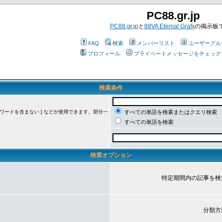
PC88.gr.jp
PC88.gr.jp
と
88VA Eternal Grafx
の掲示板
FAQ
検索
メンバーリスト
ユーザーグル
プロフィール
プライベートメッセージをチェック
検索条件
ーワードを含まない ] などが使用できます。部分一
すべての単語を検索またはクエリ検索
すべての単語を検索
検索オプション
特定期間内の記事を検
分類方