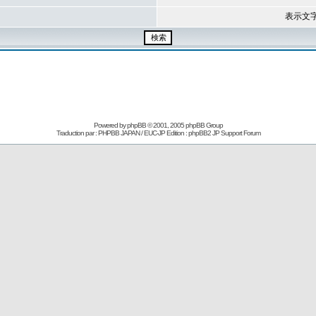
表示文
Powered by
phpBB
© 2001, 2005 phpBB Group
Traduction par : PHPBB JAPAN / EUC-JP Edition :
phpBB2 JP Support Forum