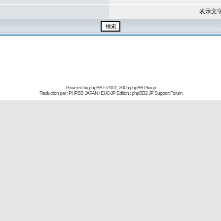
表示文
Powered by
phpBB
© 2001, 2005 phpBB Group
Traduction par : PHPBB JAPAN / EUC-JP Edition :
phpBB2 JP Support Forum