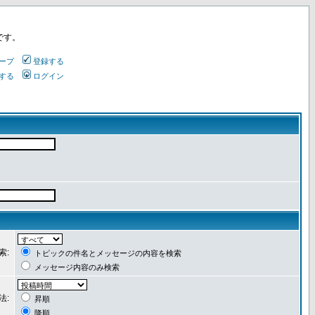
です。
ープ
登録する
する
ログイン
索:
トピックの件名とメッセージの内容を検索
メッセージ内容のみ検索
法:
昇順
降順