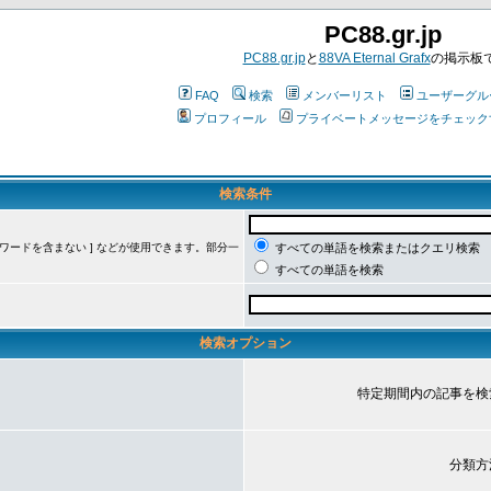
PC88.gr.jp
PC88.gr.jp
と
88VA Eternal Grafx
の掲示板
FAQ
検索
メンバーリスト
ユーザーグル
プロフィール
プライベートメッセージをチェック
検索条件
ーワードを含まない ] などが使用できます。部分一
すべての単語を検索またはクエリ検索
すべての単語を検索
検索オプション
特定期間内の記事を検
分類方