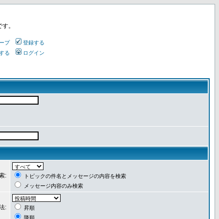
です。
ープ
登録する
する
ログイン
索:
トピックの件名とメッセージの内容を検索
メッセージ内容のみ検索
法:
昇順
降順