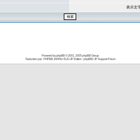
表示文
Powered by
phpBB
© 2001, 2005 phpBB Group
Traduction par : PHPBB JAPAN / EUC-JP Edition :
phpBB2 JP Support Forum