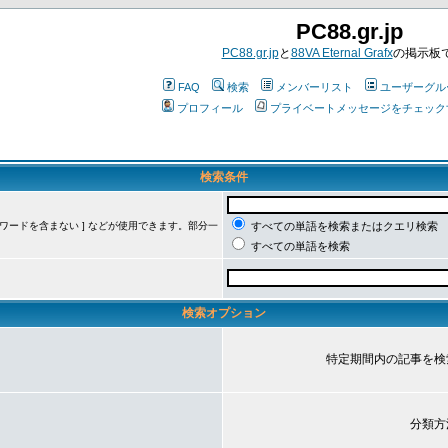
PC88.gr.jp
PC88.gr.jp
と
88VA Eternal Grafx
の掲示板
FAQ
検索
メンバーリスト
ユーザーグル
プロフィール
プライベートメッセージをチェック
検索条件
ーワードを含まない ] などが使用できます。部分一
すべての単語を検索またはクエリ検索
すべての単語を検索
検索オプション
特定期間内の記事を検
分類方