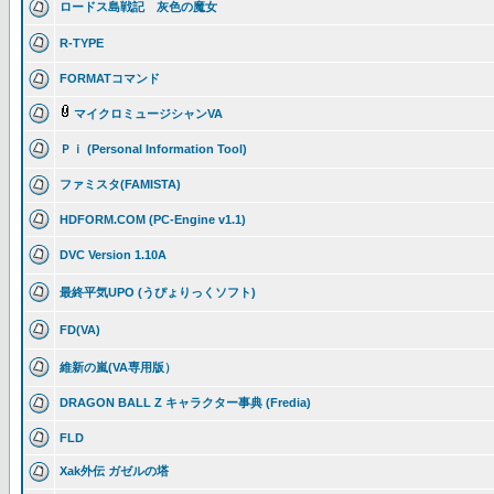
ロードス島戦記 灰色の魔女
R-TYPE
FORMATコマンド
マイクロミュージシャンVA
Ｐｉ (Personal Information Tool)
ファミスタ(FAMISTA)
HDFORM.COM (PC-Engine v1.1)
DVC Version 1.10A
最終平気UPO (うぴょりっくソフト)
FD(VA)
維新の嵐(VA専用版）
DRAGON BALL Z キャラクター事典 (Fredia)
FLD
Xak外伝 ガゼルの塔