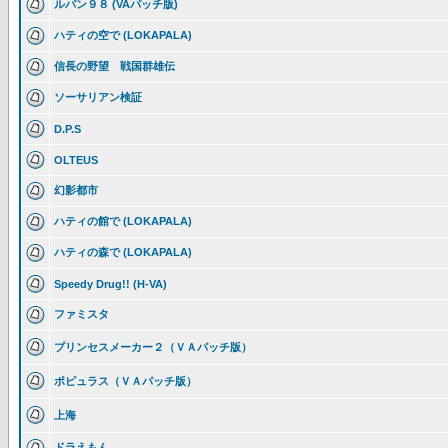
ルパン９８ (VAパッチ版)
ハティの空で (LOKAPALA)
信長の野望 戦国群雄伝
ソーサリアン検証
D.P.S
OLTEUS
幻影都市
ハティの館で (LOKAPALA)
ハティの森で (LOKAPALA)
Speedy Drug!! (H-VA)
ファミスタ
プリンセスメーカー２（ＶＡパッチ版）
ポピュラス（ＶＡパッチ版）
上海
ドラえもん