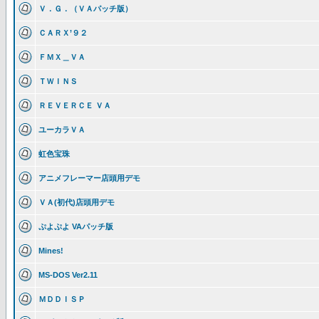
Ｖ．Ｇ．（ＶＡパッチ版）
ＣＡＲＸ’９２
ＦＭＸ＿ＶＡ
ＴＷＩＮＳ
ＲＥＶＥＲＣＥ ＶＡ
ユーカラＶＡ
虹色宝珠
アニメフレーマー店頭用デモ
ＶＡ(初代)店頭用デモ
ぷよぷよ VAパッチ版
Mines!
MS-DOS Ver2.11
ＭＤＤＩＳＰ