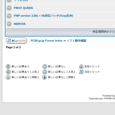
FIRST QUEEN
FMP version 3.59z + VA対応パッチ(Tosy氏作)
MDRVVA
特定期間内のトピ
PC88.gr.jp Forum Index
->
ソフト動作確認
Page
1
of
2
新しい記事あり
新しい記事なし
告知トピック
新しい記事あり [ 人気 ]
新しい記事なし [ 人気 ]
注目トピック
新しい記事あり [ 閉鎖 ]
新しい記事なし [ 閉鎖 ]
Powered by
Traduction par : PHPBB JA