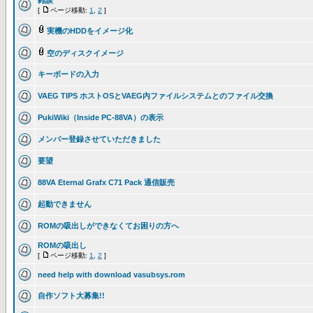
雑談
[
ページ移動:
1
,
2
]
実機のHDDをイメージ化
空のディスクイメージ
キーボードの入力
VAEG TIPS ホストOSとVAEG内ファイルシステムとのファイル交換
PukiWiki（Inside PC-88VA）の表示
メンバー登録させていただきました
要望
88VA Eternal Grafx C71 Pack 通信販売
起動できません
ROMの吸出しができなくてお困りの方へ
ROMの吸出し
[
ページ移動:
1
,
2
]
need help with download vasubsys.rom
自作ソフト大募集!!