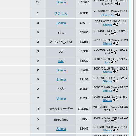
2015/05/12 (Tue) 14:00
Shinra
24
432685
おやかた
2014/01/05 (Sun) 12:11
ひまじん
1
40834
ひまじん
2013/03/22 (Fri) 01:11
0
Shinra
43513
Shinra
2013/03/14 (Thu) 08:59
0
sinz
35660
sinz
2012/02/13 (Mon) 00:23
2
XEXYZA_7773
43256
Shinra
2009/01/08 (Thu) 19:51
3
coil
55331
coil
2008/02/10 (Sun) 23:42
0
kaz
43036
kaz
2007/09/16 (Sun) 10:01
2
Shinra
39494
Shinra
2007/02/01 (Thu) 22:07
0
Shinra
43107
Shinra
2007/01/08 (Mon) 14:27
ひろ
2
40038
Shinra
2006/10/22 (Sun) 17:50
2
Shinra
45235
Shinra
2006/08/23 (Wed) 14:46
未登録ユーザー
18
4943878
TDA
2006/07/31 (Mon) 22:25
5
need help
61056
TDA
2006/05/14 (Sun) 22:11
4
Shinra
82447
Shinra