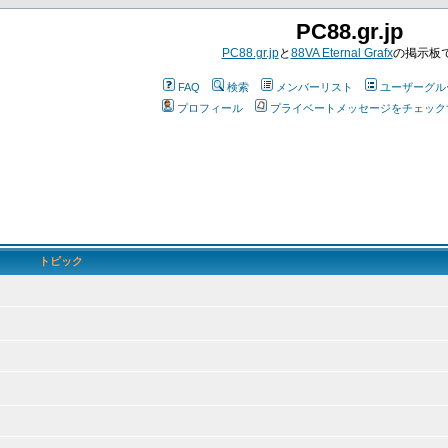
PC88.gr.jp
PC88.gr.jp
と
88VA Eternal Grafx
の掲示板
FAQ
検索
メンバーリスト
ユーザーグル
プロフィール
プライベートメッセージをチェック
トピック