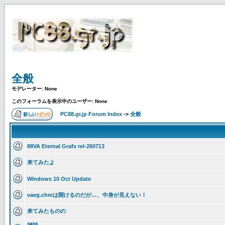
全般
モデレーター: None
このフォーラムを表示中のユーザー: None
PC88.gr.jp Forum Index
->
全般
88VA Eternal Grafx rel-260713
来てみたよ
Windows 10 Oct Update
vaeg.chmは開けるのだが…、中身が見えない！
来てみたものの