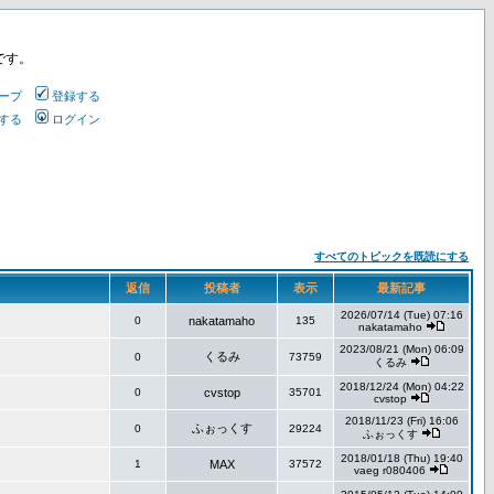
です。
ープ
登録する
する
ログイン
すべてのトピックを既読にする
返信
投稿者
表示
最新記事
2026/07/14 (Tue) 07:16
0
nakatamaho
135
nakatamaho
2023/08/21 (Mon) 06:09
くるみ
0
73759
くるみ
2018/12/24 (Mon) 04:22
0
cvstop
35701
cvstop
2018/11/23 (Fri) 16:06
ふぉっくす
0
29224
ふぉっくす
2018/01/18 (Thu) 19:40
1
MAX
37572
vaeg r080406