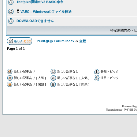
1bit/pixel関連のV3 BASIC命令
VAEG⇔Windowsのファイル転送
DOWNLOADできません
特定期間内のトピ
PC88.gr.jp Forum Index
->
全般
Page
1
of
1
新しい記事あり
新しい記事なし
告知トピック
新しい記事あり [ 人気 ]
新しい記事なし [ 人気 ]
注目トピック
新しい記事あり [ 閉鎖 ]
新しい記事なし [ 閉鎖 ]
Powered by
Traduction par : PHPBB JA