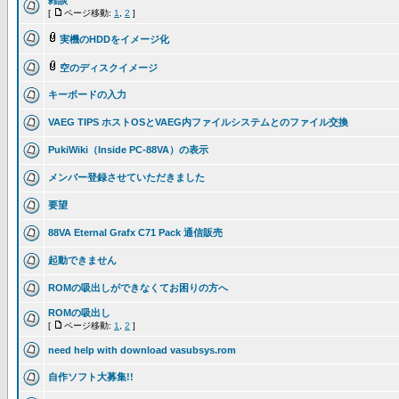
雑談
[
ページ移動:
1
,
2
]
実機のHDDをイメージ化
空のディスクイメージ
キーボードの入力
VAEG TIPS ホストOSとVAEG内ファイルシステムとのファイル交換
PukiWiki（Inside PC-88VA）の表示
メンバー登録させていただきました
要望
88VA Eternal Grafx C71 Pack 通信販売
起動できません
ROMの吸出しができなくてお困りの方へ
ROMの吸出し
[
ページ移動:
1
,
2
]
need help with download vasubsys.rom
自作ソフト大募集!!