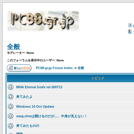
全般
モデレーター: None
このフォーラムを表示中のユーザー: None
PC88.gr.jp Forum Index
->
全般
トピック
88VA Eternal Grafx rel-260713
来てみたよ
Windows 10 Oct Update
vaeg.chmは開けるのだが…、中身が見えない！
来てみたものの