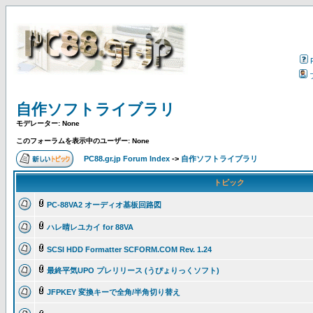
自作ソフトライブラリ
モデレーター: None
このフォーラムを表示中のユーザー: None
PC88.gr.jp Forum Index
->
自作ソフトライブラリ
トピック
PC-88VA2 オーディオ基板回路図
ハレ晴レユカイ for 88VA
SCSI HDD Formatter SCFORM.COM Rev. 1.24
最終平気UPO プレリリース (うぴょりっくソフト)
JFPKEY 変換キーで全角/半角切り替え