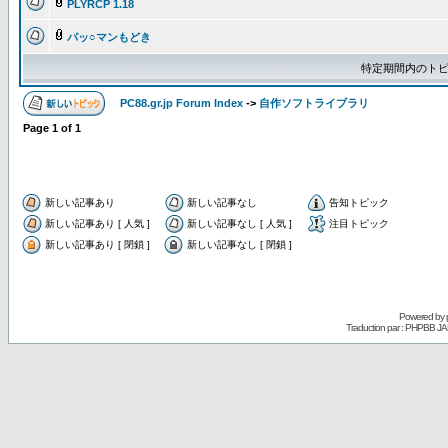
PLYRCP 1.18
パッ○マンもどき
特定期間内のトピ
PC88.gr.jp Forum Index
->
自作ソフトライブラリ
Page
1
of
1
新しい記事あり
新しい記事なし
告知トピック
新しい記事あり [ 人気 ]
新しい記事なし [ 人気 ]
注目トピック
新しい記事あり [ 閉鎖 ]
新しい記事なし [ 閉鎖 ]
Powered by
Traduction par : PHPBB JA