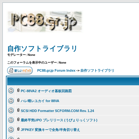
自作ソフトライブラリ
モデレーター: None
このフォーラムを表示中のユーザー: None
PC88.gr.jp Forum Index
->
自作ソフトライブラリ
PC-88VA2 オーディオ基板回路図
ハレ晴レユカイ for 88VA
SCSI HDD Formatter SCFORM.COM Rev. 1.24
最終平気UPO プレリリース (うぴょりっくソフト)
JFPKEY 変換キーで全角/半角切り替え