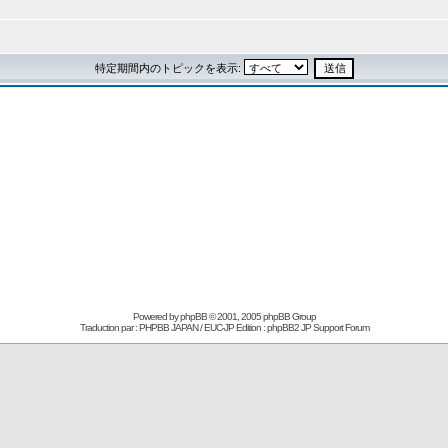
特定期間内のトピックを表示:
Powered by
phpBB
© 2001, 2005 phpBB Group
Traduction par : PHPBB JAPAN / EUC-JP Edition :
phpBB2 JP Support Forum