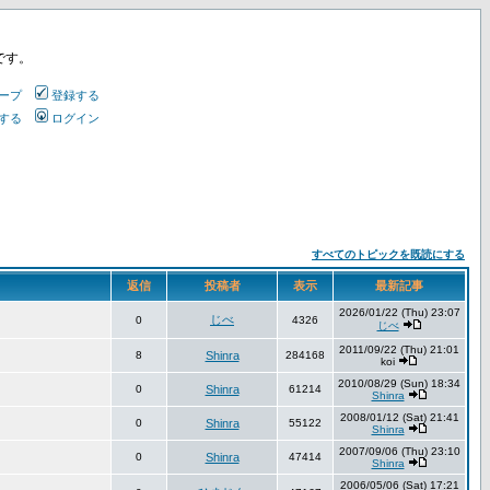
です。
ープ
登録する
する
ログイン
すべてのトピックを既読にする
返信
投稿者
表示
最新記事
2026/01/22 (Thu) 23:07
じべ
0
4326
じべ
2011/09/22 (Thu) 21:01
8
Shinra
284168
koi
2010/08/29 (Sun) 18:34
0
Shinra
61214
Shinra
2008/01/12 (Sat) 21:41
0
Shinra
55122
Shinra
2007/09/06 (Thu) 23:10
0
Shinra
47414
Shinra
2006/05/06 (Sat) 17:21