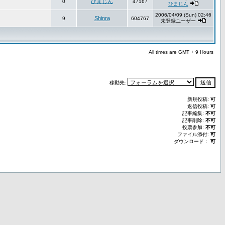
ひまじん
0
47167
ひまじん
2006/04/09 (Sun) 02:46
Shinra
9
604767
未登録ユーザー
All times are GMT + 9 Hours
移動先:
新規投稿:
可
返信投稿:
可
記事編集:
不可
記事削除:
不可
投票参加:
不可
ファイル添付:
可
ダウンロード：
可