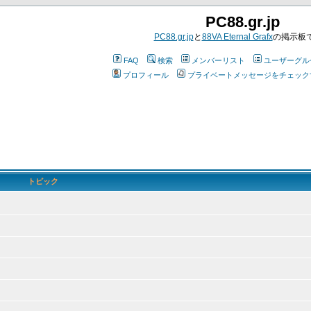
PC88.gr.jp
PC88.gr.jp
と
88VA Eternal Grafx
の掲示板
FAQ
検索
メンバーリスト
ユーザーグル
プロフィール
プライベートメッセージをチェック
トピック