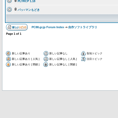
PLYRCP 1.18
パッ○マンもどき
PC88.gr.jp Forum Index
->
自作ソフトライブラリ
Page
1
of
1
新しい記事あり
新しい記事なし
告知トピック
新しい記事あり [ 人気 ]
新しい記事なし [ 人気 ]
注目トピック
新しい記事あり [ 閉鎖 ]
新しい記事なし [ 閉鎖 ]