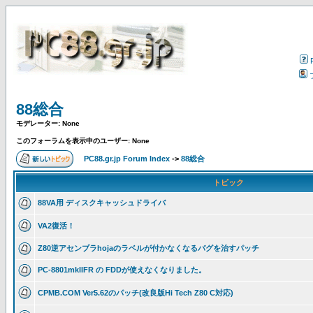
88総合
モデレーター: None
このフォーラムを表示中のユーザー: None
PC88.gr.jp Forum Index
->
88総合
トピック
88VA用 ディスクキャッシュドライバ
VA2復活！
Z80逆アセンブラhojaのラベルが付かなくなるバグを治すパッチ
PC-8801mkIIFR の FDDが使えなくなりました。
CPMB.COM Ver5.62のパッチ(改良版Hi Tech Z80 C対応)