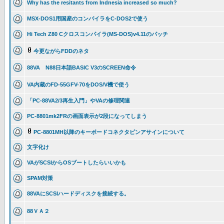
Why has the resitants from Indnesia increased so much?
MSX-DOS1用国産のコンパイラをC-DOS2で使う
Hi Tech Z80 Cクロスコンパイラ(MS-DOS)v4.11のパッチ
今更ながらFDDのネタ
88VA N88日本語BASIC V3のSCREEN命令
VA内蔵のFD-55GFV-70をDOS/V機で使う
「PC-88VA2/3再生入門」やVAの修理関連
PC-8801mk2FRの画面表示が2段になってしまう
PC-8801MH以降のキーボードコネクタピンアサインについて
文字化け
VAがSCSIからOSブートしたらいいかも
SPAM対策
88VAにSCSIハードディスクを接続する。
88ＶＡ２