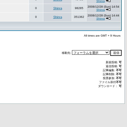
Shinra
2008/12/28 (Sun) 14:54
0
Shinra
98285
Shinra
2008/12/28 (Sun) 14:44
0
Shinra
351362
Shinra
All times are GMT + 9 Hours
移動先:
新規投稿:
可
返信投稿:
可
記事編集:
不可
記事削除:
不可
投票参加:
不可
ファイル添付
不可
ダウンロード：
可