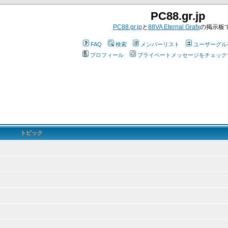
PC88.gr.jp
PC88.gr.jp
と
88VA Eternal Grafx
の掲示板
FAQ
検索
メンバーリスト
ユーザーグル
プロフィール
プライベートメッセージをチェック
トピック