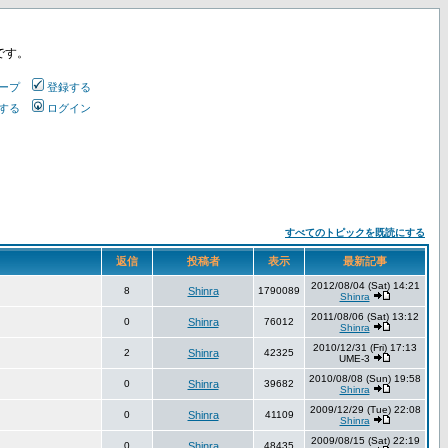
です。
ープ
登録する
する
ログイン
すべてのトピックを既読にする
返信
投稿者
表示
最新記事
2012/08/04 (Sat) 14:21
8
Shinra
1790089
Shinra
2011/08/06 (Sat) 13:12
0
Shinra
76012
Shinra
2010/12/31 (Fri) 17:13
2
Shinra
42325
UME-3
2010/08/08 (Sun) 19:58
0
Shinra
39682
Shinra
2009/12/29 (Tue) 22:08
0
Shinra
41109
Shinra
2009/08/15 (Sat) 22:19
0
Shinra
48435