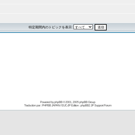
特定期間内のトピックを表示:
Powered by
phpBB
© 2001, 2005 phpBB Group
Traduction par : PHPBB JAPAN / EUC-JP Edition :
phpBB2 JP Support Forum