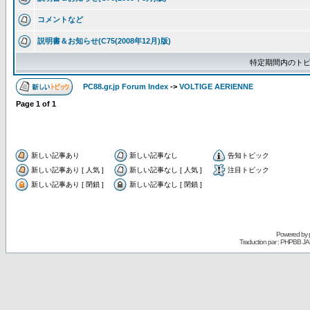
コメントなど
説明書＆お知らせ(C75(2008年12月)版)
特定期間内のトピ
PC88.gr.jp Forum Index
->
VOLTIGE AERIENNE
Page
1
of
1
新しい記事あり
新しい記事なし
告知トピック
新しい記事あり [ 人気 ]
新しい記事なし [ 人気 ]
注目トピック
新しい記事あり [ 閉鎖 ]
新しい記事なし [ 閉鎖 ]
Powered by
Traduction par : PHPBB JA