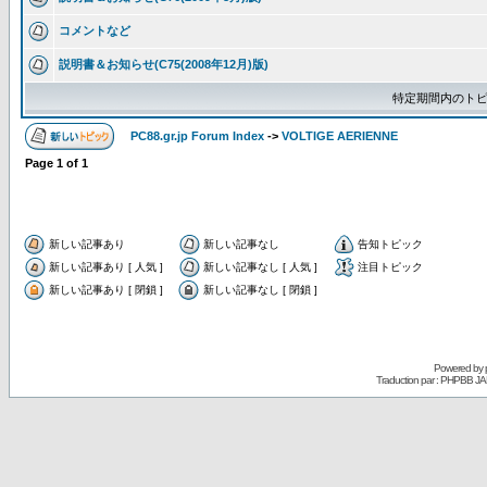
コメントなど
説明書＆お知らせ(C75(2008年12月)版)
特定期間内のトピ
PC88.gr.jp Forum Index
->
VOLTIGE AERIENNE
Page
1
of
1
新しい記事あり
新しい記事なし
告知トピック
新しい記事あり [ 人気 ]
新しい記事なし [ 人気 ]
注目トピック
新しい記事あり [ 閉鎖 ]
新しい記事なし [ 閉鎖 ]
Powered by
Traduction par : PHPBB JA