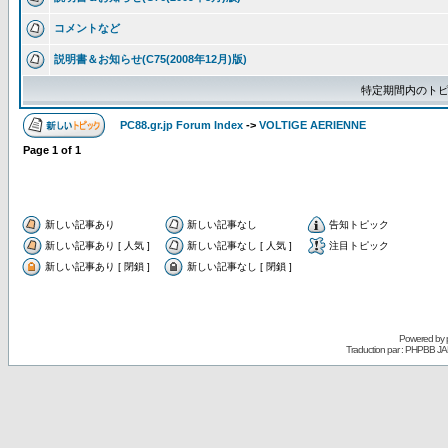
コメントなど
説明書＆お知らせ(C75(2008年12月)版)
特定期間内のトピ
PC88.gr.jp Forum Index
->
VOLTIGE AERIENNE
Page
1
of
1
新しい記事あり
新しい記事なし
告知トピック
新しい記事あり [ 人気 ]
新しい記事なし [ 人気 ]
注目トピック
新しい記事あり [ 閉鎖 ]
新しい記事なし [ 閉鎖 ]
Powered by
Traduction par : PHPBB JA