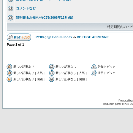
コメントなど
説明書＆お知らせ(C75(2008年12月)版)
特定期間内のトピ
PC88.gr.jp Forum Index
->
VOLTIGE AERIENNE
Page
1
of
1
新しい記事あり
新しい記事なし
告知トピック
新しい記事あり [ 人気 ]
新しい記事なし [ 人気 ]
注目トピック
新しい記事あり [ 閉鎖 ]
新しい記事なし [ 閉鎖 ]
Powered by
Traduction par : PHPBB JA