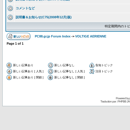
コメントなど
説明書＆お知らせ(C75(2008年12月)版)
特定期間内のトピ
PC88.gr.jp Forum Index
->
VOLTIGE AERIENNE
Page
1
of
1
新しい記事あり
新しい記事なし
告知トピック
新しい記事あり [ 人気 ]
新しい記事なし [ 人気 ]
注目トピック
新しい記事あり [ 閉鎖 ]
新しい記事なし [ 閉鎖 ]
Powered by
Traduction par : PHPBB JA