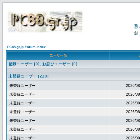
PC88.gr.jp Forum Index
ユーザー名
登録ユーザー [0], お忍びユーザー [0]
未登録ユーザー [220]
未登録ユーザー
2026/08
未登録ユーザー
2026/08
未登録ユーザー
2026/08
未登録ユーザー
2026/08
未登録ユーザー
2026/08
未登録ユーザー
2026/08
未登録ユーザー
2026/08