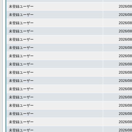
未登録ユーザー
2026/08
未登録ユーザー
2026/08
未登録ユーザー
2026/08
未登録ユーザー
2026/08
未登録ユーザー
2026/08
未登録ユーザー
2026/08
未登録ユーザー
2026/08
未登録ユーザー
2026/08
未登録ユーザー
2026/08
未登録ユーザー
2026/08
未登録ユーザー
2026/08
未登録ユーザー
2026/08
未登録ユーザー
2026/08
未登録ユーザー
2026/08
未登録ユーザー
2026/08
未登録ユーザー
2026/08