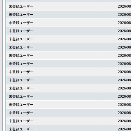
未登録ユーザー
2026/08
未登録ユーザー
2026/08
未登録ユーザー
2026/08
未登録ユーザー
2026/08
未登録ユーザー
2026/08
未登録ユーザー
2026/08
未登録ユーザー
2026/08
未登録ユーザー
2026/08
未登録ユーザー
2026/08
未登録ユーザー
2026/08
未登録ユーザー
2026/08
未登録ユーザー
2026/08
未登録ユーザー
2026/08
未登録ユーザー
2026/08
未登録ユーザー
2026/08
未登録ユーザー
2026/08