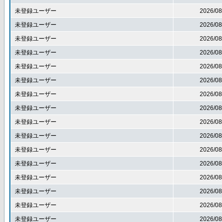
未登録ユーザー
2026/08
未登録ユーザー
2026/08
未登録ユーザー
2026/08
未登録ユーザー
2026/08
未登録ユーザー
2026/08
未登録ユーザー
2026/08
未登録ユーザー
2026/08
未登録ユーザー
2026/08
未登録ユーザー
2026/08
未登録ユーザー
2026/08
未登録ユーザー
2026/08
未登録ユーザー
2026/08
未登録ユーザー
2026/08
未登録ユーザー
2026/08
未登録ユーザー
2026/08
未登録ユーザー
2026/08