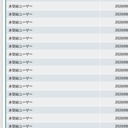
未登録ユーザー
2026/08
未登録ユーザー
2026/08
未登録ユーザー
2026/08
未登録ユーザー
2026/08
未登録ユーザー
2026/08
未登録ユーザー
2026/08
未登録ユーザー
2026/08
未登録ユーザー
2026/08
未登録ユーザー
2026/08
未登録ユーザー
2026/08
未登録ユーザー
2026/08
未登録ユーザー
2026/08
未登録ユーザー
2026/08
未登録ユーザー
2026/08
未登録ユーザー
2026/08
未登録ユーザー
2026/08