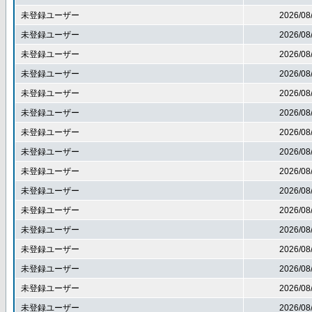
未登録ユーザー
2026/08
未登録ユーザー
2026/08
未登録ユーザー
2026/08
未登録ユーザー
2026/08
未登録ユーザー
2026/08
未登録ユーザー
2026/08
未登録ユーザー
2026/08
未登録ユーザー
2026/08
未登録ユーザー
2026/08
未登録ユーザー
2026/08
未登録ユーザー
2026/08
未登録ユーザー
2026/08
未登録ユーザー
2026/08
未登録ユーザー
2026/08
未登録ユーザー
2026/08
未登録ユーザー
2026/08