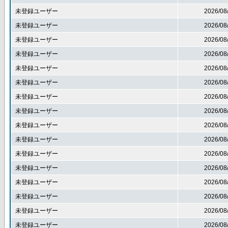
未登録ユーザー
2026/08
未登録ユーザー
2026/08
未登録ユーザー
2026/08
未登録ユーザー
2026/08
未登録ユーザー
2026/08
未登録ユーザー
2026/08
未登録ユーザー
2026/08
未登録ユーザー
2026/08
未登録ユーザー
2026/08
未登録ユーザー
2026/08
未登録ユーザー
2026/08
未登録ユーザー
2026/08
未登録ユーザー
2026/08
未登録ユーザー
2026/08
未登録ユーザー
2026/08
未登録ユーザー
2026/08