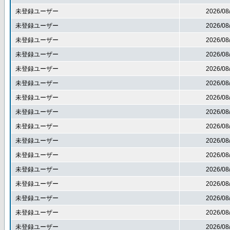
未登録ユーザー
2026/08
未登録ユーザー
2026/08
未登録ユーザー
2026/08
未登録ユーザー
2026/08
未登録ユーザー
2026/08
未登録ユーザー
2026/08
未登録ユーザー
2026/08
未登録ユーザー
2026/08
未登録ユーザー
2026/08
未登録ユーザー
2026/08
未登録ユーザー
2026/08
未登録ユーザー
2026/08
未登録ユーザー
2026/08
未登録ユーザー
2026/08
未登録ユーザー
2026/08
未登録ユーザー
2026/08