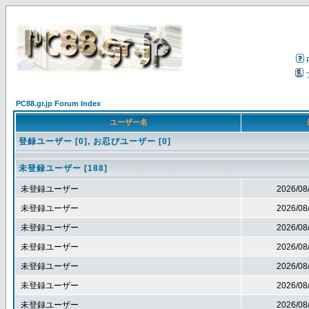
PC88.gr.jp Forum Index
ユーザー名
登録ユーザー [0], お忍びユーザー [0]
未登録ユーザー [188]
未登録ユーザー
2026/08
未登録ユーザー
2026/08
未登録ユーザー
2026/08
未登録ユーザー
2026/08
未登録ユーザー
2026/08
未登録ユーザー
2026/08
未登録ユーザー
2026/08