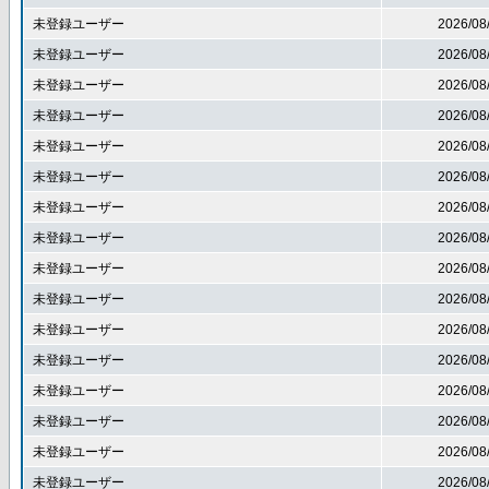
未登録ユーザー
2026/08
未登録ユーザー
2026/08
未登録ユーザー
2026/08
未登録ユーザー
2026/08
未登録ユーザー
2026/08
未登録ユーザー
2026/08
未登録ユーザー
2026/08
未登録ユーザー
2026/08
未登録ユーザー
2026/08
未登録ユーザー
2026/08
未登録ユーザー
2026/08
未登録ユーザー
2026/08
未登録ユーザー
2026/08
未登録ユーザー
2026/08
未登録ユーザー
2026/08
未登録ユーザー
2026/08