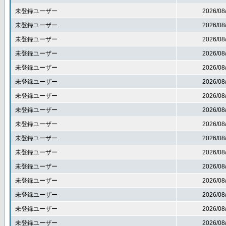
未登録ユーザー
2026/08
未登録ユーザー
2026/08
未登録ユーザー
2026/08
未登録ユーザー
2026/08
未登録ユーザー
2026/08
未登録ユーザー
2026/08
未登録ユーザー
2026/08
未登録ユーザー
2026/08
未登録ユーザー
2026/08
未登録ユーザー
2026/08
未登録ユーザー
2026/08
未登録ユーザー
2026/08
未登録ユーザー
2026/08
未登録ユーザー
2026/08
未登録ユーザー
2026/08
未登録ユーザー
2026/08