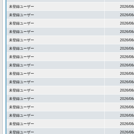
未登録ユーザー
2026/08
未登録ユーザー
2026/08
未登録ユーザー
2026/08
未登録ユーザー
2026/08
未登録ユーザー
2026/08
未登録ユーザー
2026/08
未登録ユーザー
2026/08
未登録ユーザー
2026/08
未登録ユーザー
2026/08
未登録ユーザー
2026/08
未登録ユーザー
2026/08
未登録ユーザー
2026/08
未登録ユーザー
2026/08
未登録ユーザー
2026/08
未登録ユーザー
2026/08
未登録ユーザー
2026/08