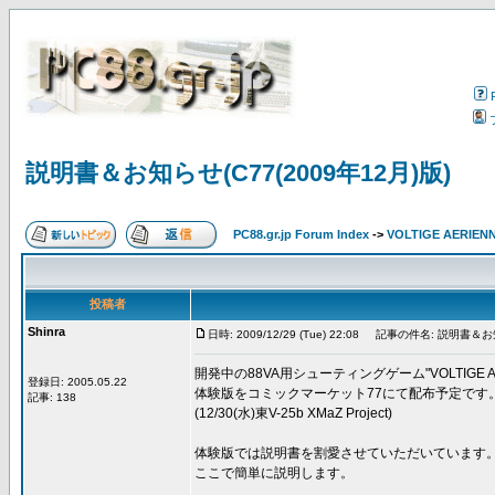
説明書＆お知らせ(C77(2009年12月)版)
PC88.gr.jp Forum Index
->
VOLTIGE AERIEN
投稿者
Shinra
日時: 2009/12/29 (Tue) 22:08
記事の件名: 説明書＆お知ら
開発中の88VA用シューティングゲーム"VOLTIGE AE
登録日: 2005.05.22
体験版をコミックマーケット77にて配布予定です
記事: 138
(12/30(水)東V-25b XMaZ Project)
体験版では説明書を割愛させていただいています
ここで簡単に説明します。