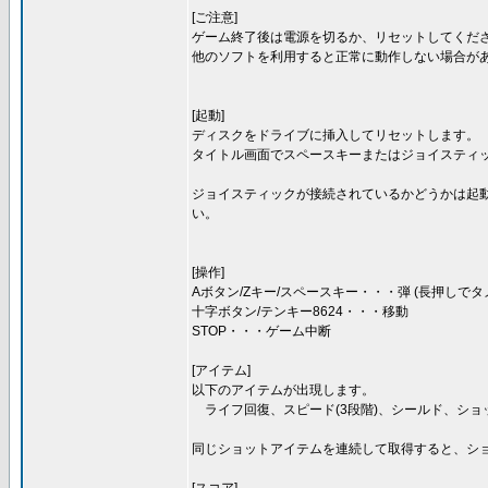
[ご注意]
ゲーム終了後は電源を切るか、リセットしてくださ
他のソフトを利用すると正常に動作しない場合が
[起動]
ディスクをドライブに挿入してリセットします。
タイトル画面でスペースキーまたはジョイスティ
ジョイスティックが接続されているかどうかは起
い。
[操作]
Aボタン/Zキー/スペースキー・・・弾 (長押しでタ
十字ボタン/テンキー8624・・・移動
STOP・・・ゲーム中断
[アイテム]
以下のアイテムが出現します。
ライフ回復、スピード(3段階)、シールド、ショッ
同じショットアイテムを連続して取得すると、シ