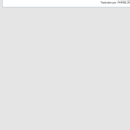
Traduction par : PHPBB JA