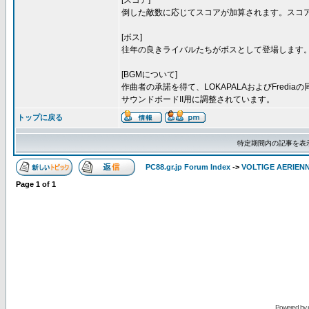
[スコア]
倒した敵数に応じてスコアが加算されます。スコ
[ボス]
往年の良きライバルたちがボスとして登場します
[BGMについて]
作曲者の承諾を得て、LOKAPALAおよびFredi
サウンドボードII用に調整されています。
トップに戻る
特定期間内の記事を表
PC88.gr.jp Forum Index
->
VOLTIGE AERIEN
Page
1
of
1
Powered by