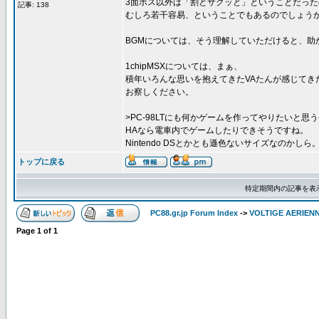
3面ボス以外は「割とサクッと」ということだった
記事: 138
むしろ若干容易、ということでもあるのでしょう
BGMについては、そう理解していただけると、助かり
1chipMSXについては、まぁ、
積年いろんな思いを抱えてきたVAたんが感じてき
お察しください。
>PC-98LTにも何かゲームを作ってやりたいと思
HAなら電車内でゲームしたりできそうですね。
Nintendo DSとかとも遜色ないサイズなのかしら
トップに戻る
特定期間内の記事を表
PC88.gr.jp Forum Index
->
VOLTIGE AERIEN
Page
1
of
1