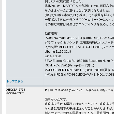
倒せない状態に陥りました。
具体的には、MARTY?を全部倒したのに画面右上
そのままゲームが進行しない状態になりました。
(壊せないボス本体だけが残り、その攻撃を延々と
一度ボス本体に体当たりでゲームオーバーになり
その様な現象は発生せずエンディングを見るとこ
動作環境:
PC98-NX Mate MY18A/E-4 (Core2Duo) RAM 4GB
グラフィック＆サウンド: 工場出荷時のオンボード
入力装置: MELCO BUFFALO BGCFC801 
Ubuntu 11.10 32bit
wine-1.3.28
88VA Eternal Grafx Rel.080406 Based on Neko Proj
ROM: PC-88VA1(Ver upボード無し)
VOLTIGE AERIENNE ver 1.1 (Disk1:2011年夏版,
※何れもFD版をPC-9801BX2+MAKE_HDにて
トップに戻る
XEXYZA_7773
日時: 2012/06/02 (Sat) 18:46
記事の件名: 感想その他
未登録ユーザー
面白かったです。
攻略本を見れる環境では無かったので、攻略本を
ちなみに攻略本の中身は読んだことがありますが、プ
割とサクッと行ける難易度でしたが、最終面の三ボス(F