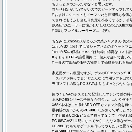
ちょっときつかったかな？と思います。
当たり判定がバカでかいのでスピードアップしてな
# おまけにショットもノーマルだと長期戦も余儀
できればもう少し当たり判定を小さくするか、初
BGMがVAユーザーに懐かしい仕様なのはVA集大成と
# β版もフレイルルーラーズ……(笑)。
ちなみに1chipMSXがどっかの某シャアさん(笑)
1chipMSXに関しては某シャアさんのポケット
1chipMSXの価格については純粋に綿密なコス
# そもそもFPGA論理回路は一個人が趣味で書
# 一般の市販品の価格の物差しで価格を語れる商
家庭用ゲーム機面ですが、ボスのPCエンジンSUPE
「スパグラ持ってるけどこんなに専用ソフト出てな
専用ソフトの数はPC-88VAよりもずっと少ないは
気づくとVAのボスとして登場したマシンで僕の持って
まあPC-98シリーズ全体なら何台も……いや何十台
X68K本体はこの前HARD OFFでジャンク物を
最初親のお下がりのPC-98LTしか無くてずっと
# でも最新CORE i7なんて持ってなくて「何そ
PC-88VAが21世紀になってからこんな立派なゲ
PC-98LTにも何かゲームを作ってやりたいと思
# PC-98LTは市販ゲームが「一本も」無かった