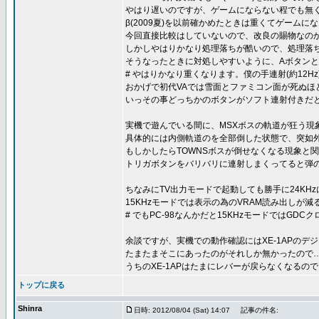
やはり遅いのですが、ゲームにならない程でも無
β(2009夏)を以前確かめたときは重くてゲーム
今回直接比較はしていないので、改良の賜物なのか
しかしやはりかなり処理落ちが酷いので、処理落
そうなったときに対処しやすいように、Aボタン
# やはりかなり重くなります。僕の手連射(約12H
おかげで初代VAでは雪面とファミコン面が死ぬほ
いっその事どっちかのボタンがソフト連射付きだ
実機で遊んでいる間に、MSXボスの軌道が狂う現
具体的には内側軌道のを全部倒した状態で、突如
もしかしたらTOWNSボスが倒せなくなる現象と
トリガボタンをバリバリに連射しまくってると弾の
ちなみにTV出力モードで起動しても勝手に24KH
15KHzモードでは表示の為のVRAM読み出し
# でもPC-98なんかだと15KHzモードではG
余談ですが、実機での動作確認にはXE-1APのデジタ
たまたまそこにあったのがそれしか無かったので
うちのXE-1APはたまにレバーが戻らなくなるので
トップに戻る
Shinra
日時: 2012/08/04 (Sat) 14:07
記事の件名: