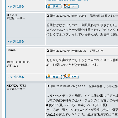
トップに戻る
JE1VUJ
日時: 2012/01/02 (Mon) 09:46
記事の件名: 買いました
未登録ユーザー
前回行けなかったので、今回買わせて頂きました
スペシャルパッケージ版だけ買ったら「ディスク
忙しくてまだプレイしていませんが、近日中に遊
トップに戻る
Shinra
日時: 2012/01/04 (Wed) 23:33
記事の件名:
もしかして実機派でしょうか？自力でイメージ作
登録日: 2005.05.22
め、お楽しみいただければ幸いです。
記事: 138
トップに戻る
XEXYZA_7773
日時: 2012/06/02 (Sat) 18:02
記事の件名: ようやく遊べ
未登録ユーザー
ようやっとディスク発掘、すぐに吸い出して遊べ
比較の為に手持ちの全バージョンのうち古いのから順
# β(2009夏)→v1.0(2010冬)→v1.1(2011夏)
ところが、遊んでいたらバグ？が発生したので報
Ver1.1を遊んでいたところ、最終面(秋葉原)にて三面ボ