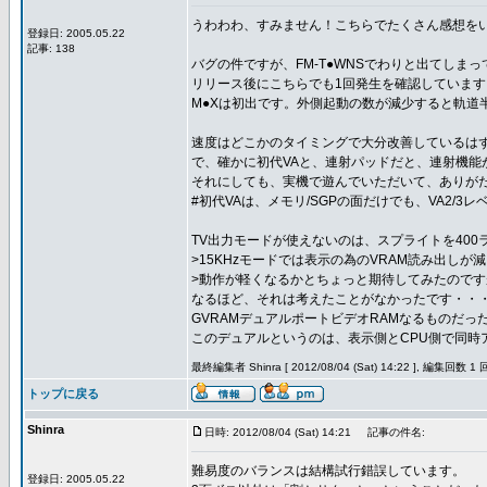
うわわわ、すみません！こちらでたくさん感想を
登録日: 2005.05.22
記事: 138
バグの件ですが、FM-T●WNSでわりと出てしま
リリース後にこちらでも1回発生を確認していま
M●Xは初出です。外側起動の数が減少すると軌道
速度はどこかのタイミングで大分改善しているは
で、確かに初代VAと、連射パッドだと、連射機能
それにしても、実機で遊んでいただいて、ありが
#初代VAは、メモリ/SGPの面だけでも、VA2/
TV出力モードが使えないのは、スプライトを40
>15KHzモードでは表示の為のVRAM読み出しが
>動作が軽くなるかとちょっと期待してみたのです
なるほど、それは考えたことがなかったです・・
GVRAMデュアルポートビデオRAMなるものだっ
このデュアルというのは、表示側とCPU側で同時
最終編集者 Shinra [ 2012/08/04 (Sat) 14:22 ], 編集回数 1 
トップに戻る
Shinra
日時: 2012/08/04 (Sat) 14:21
記事の件名:
難易度のバランスは結構試行錯誤しています。
登録日: 2005.05.22