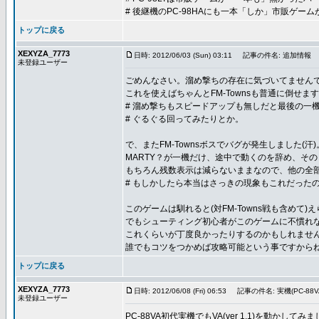
# 後継機のPC-98HAにも一本「しか」市販ゲー
トップに戻る
XEXYZA_7773
日時: 2012/06/03 (Sun) 03:11
記事の件名: 追加情報
未登録ユーザー
ごめんなさい。溜め撃ちの存在に気づいてませんで
これを使えばちゃんとFM-Townsも普通に倒せます
# 溜め撃ちもスピードアップも無しだと最後の一
# ぐるぐる回ってみたりとか。
で、またFM-Townsボスでバグが発生しました(汗)
MARTY？が一機だけ、途中で動くのを辞め、そ
もちろん残数表示は減らないままなので、他の全
# もしかしたら本当はさっきの現象もこれだった
このゲームは馴れると(対FM-Towns戦も含めて
でもシューティング初心者がこのゲームに不慣れ
これくらいが丁度良かったりするのかもしれませ
誰でもコツをつかめば攻略可能という事ですから
トップに戻る
XEXYZA_7773
日時: 2012/06/08 (Fri) 06:53
記事の件名: 実機(PC-8
未登録ユーザー
PC-88VA初代実機でもVA(ver 1.1)を動かしてみ