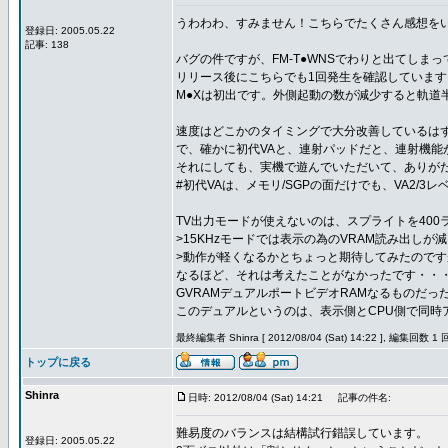
うわわわ、すみません！こちらでたくさん感想を
登録日: 2005.05.22
記事: 138
バグの件ですが、FM-T●WNSでわりと出てしま
リリース後にこちらでも1回発生を確認していま
M●Xは初出です。外側起動の数が減少すると軌道
速度はどこかのタイミングで大分改善しているは
で、確かに初代VAと、連射パッドだと、連射機能
それにしても、実機で遊んでいただいて、ありが
#初代VAは、メモリ/SGPの面だけでも、VA2/
TV出力モードが使えないのは、スプライトを40
>15KHzモードでは表示の為のVRAM読み出しが
>動作が軽くなるかとちょっと期待してみたのです
なるほど、それは考えたことがなかったです・・
GVRAMデュアルポートビデオRAMなるものだっ
このデュアルというのは、表示側とCPU側で同時
最終編集者 Shinra [ 2012/08/04 (Sat) 14:22 ], 編集回数 1 
トップに戻る
Shinra
日時: 2012/08/04 (Sat) 14:21
記事の件名:
難易度のバランスは結構試行錯誤しています。
登録日: 2005.05.22