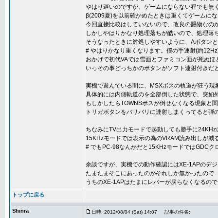
やはり遅いのですが、ゲームにならない程でも無
β(2009夏)を以前確かめたときは重くてゲーム
今回直接比較はしていないので、改良の賜物なのか
しかしやはりかなり処理落ちが酷いので、処理落
そうなったときに対処しやすいように、Aボタン
# やはりかなり重くなります。僕の手連射(約12H
おかげで初代VAでは雪面とファミコン面が死ぬほ
いっその事どっちかのボタンがソフト連射付きだ
実機で遊んでいる間に、MSXボスの軌道が狂う現
具体的には内側軌道のを全部倒した状態で、突如
もしかしたらTOWNSボスが倒せなくなる現象と
トリガボタンをバリバリに連射しまくってると弾の
ちなみにTV出力モードで起動しても勝手に24KH
15KHzモードでは表示の為のVRAM読み出し
# でもPC-98なんかだと15KHzモードではG
余談ですが、実機での動作確認にはXE-1APのデジタ
たまたまそこにあったのがそれしか無かったので
うちのXE-1APはたまにレバーが戻らなくなるので
トップに戻る
Shinra
日時: 2012/08/04 (Sat) 14:07
記事の件名: