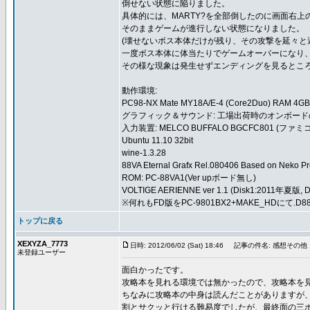
倒せない状態に陥りました。
具体的には、MARTY?を全部倒したのに画面右上
そのままゲームが進行しない状態になりました。
(壊せないボス本体だけが残り、その攻撃を延々と
一度ボス本体に体当たりでゲームオーバーになり
その様な現象は発生せずエンディングを見るとこ
動作環境:
PC98-NX Mate MY18A/E-4 (Core2Duo) RAM 4GB
グラフィック＆サウンド: 工場出荷時のオンボード
入力装置: MELCO BUFFALO BGCFC801 
Ubuntu 11.10 32bit
wine-1.3.28
88VA Eternal Grafx Rel.080406 Based on Neko Proj
ROM: PC-88VA1(Ver upボード無し)
VOLTIGE AERIENNE ver 1.1 (Disk1:2011年夏版,
※何れもFD版をPC-9801BX2+MAKE_HDにて
トップに戻る
XEXYZA_7773
日時: 2012/06/02 (Sat) 18:46
記事の件名: 感想その他
未登録ユーザー
面白かったです。
攻略本を見れる環境では無かったので、攻略本を
ちなみに攻略本の中身は読んだことがありますが、プ
割とサクッと行ける難易度でしたが、最終面の三ボス(F