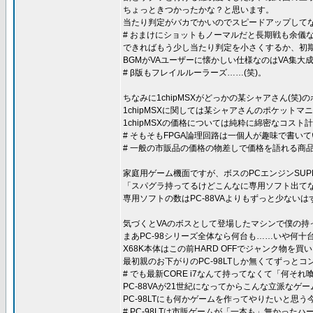
ちょっときつかったかな？と思います。
当たり判定がバカでかいのでスピードアップしてな
# おまけにショットもノーマルだと長期戦も余儀
できればもう少し当たり判定を小さくするか、初
BGMがVAユーザーに懐かしい仕様なのはVA集大成と
# β版もフレイルルーラーズ……(笑)。
ちなみに1chipMSXがどっかの某シャアさん(笑)
1chipMSXに関しては某シャアさんのポケット
1chipMSXの価格については純粋に綿密なコス
# そもそもFPGA論理回路は一個人が趣味で書
# 一般の市販品の価格の物差しで価格を語れる商
家庭用ゲーム機面ですが、ボスのPCエンジンSUPE
「スパグラ持ってるけどこんなに専用ソフト出てな
専用ソフトの数はPC-88VAよりもずっと少ないは
気づくとVAのボスとして登場したマシンで僕の持って
まあPC-98シリーズ全体なら何台も……いや何十台
X68K本体はこの前HARD OFFでジャンク物を
最初親のお下がりのPC-98LTしか無くてずっと
# でも最新CORE i7なんて持ってなくて「何そ
PC-88VAが21世紀になってからこんな立派なゲ
PC-98LTにも何かゲームを作ってやりたいと思
# PC-98LTは市販ゲームが「一本も」無かった