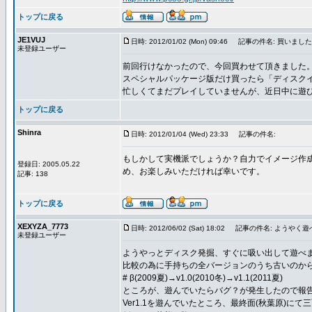
トップに戻る
JE1VUJ
日時: 2012/01/02 (Mon) 09:46
記事の件名: 買いました
未登録ユーザー
前回行けなかったので、今回買わせて頂きました
スペシャルパッケージ版だけ買ったら「ディスク
忙しくてまだプレイしていませんが、近日中に遊
トップに戻る
Shinra
日時: 2012/01/04 (Wed) 23:33
記事の件名:
もしかして実機派でしょうか？自力でイメージ作
登録日: 2005.05.22
め、お楽しみいただければ幸いです。
記事: 138
トップに戻る
XEXYZA_7773
日時: 2012/06/02 (Sat) 18:02
記事の件名: ようやく遊べ
未登録ユーザー
ようやっとディスク発掘、すぐに吸い出して遊べ
比較の為に手持ちの全バージョンのうち古いのから順
# β(2009夏)→v1.0(2010冬)→v1.1(2011夏)
ところが、遊んでいたらバグ？が発生したので報
Ver1.1を遊んでいたところ、最終面(秋葉原)にて三面ボ