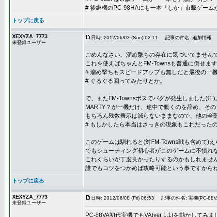
# 後継機のPC-98HAにも一本「しか」市販ゲー
トップに戻る
XEXYZA_7773
日時: 2012/06/03 (Sun) 03:11
記事の件名: 追加情報
未登録ユーザー
ごめんなさい。溜め撃ちの存在に気づいてませんで
これを使えばちゃんとFM-Townsも普通に倒せます
# 溜め撃ちもスピードアップも無しだと最後の一
# ぐるぐる回ってみたりとか。
で、またFM-Townsボスでバグが発生しました(汗)
MARTY？が一機だけ、途中で動くのを辞め、そ
もちろん残数表示は減らないままなので、他の全
# もしかしたら本当はさっきの現象もこれだった
このゲームは馴れると(対FM-Towns戦も含めて
でもシューティング初心者がこのゲームに不慣れ
これくらいが丁度良かったりするのかもしれませ
誰でもコツをつかめば攻略可能という事ですから
トップに戻る
XEXYZA_7773
日時: 2012/06/08 (Fri) 06:53
記事の件名: 実機(PC-8
未登録ユーザー
PC-88VA初代実機でもVA(ver 1.1)を動かしてみ