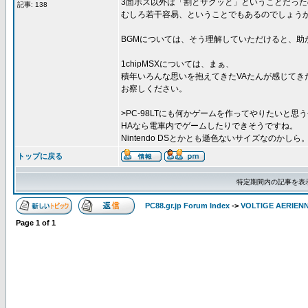
3面ボス以外は「割とサクッと」ということだった
記事: 138
むしろ若干容易、ということでもあるのでしょう
BGMについては、そう理解していただけると、助かり
1chipMSXについては、まぁ、
積年いろんな思いを抱えてきたVAたんが感じてき
お察しください。
>PC-98LTにも何かゲームを作ってやりたいと思
HAなら電車内でゲームしたりできそうですね。
Nintendo DSとかとも遜色ないサイズなのかしら
トップに戻る
特定期間内の記事を表
PC88.gr.jp Forum Index
->
VOLTIGE AERIEN
Page
1
of
1