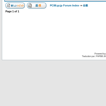
PC88.gr.jp Forum Index
->
全般
Page
1
of
1
Powered by
Traduction par : PHPBB JA