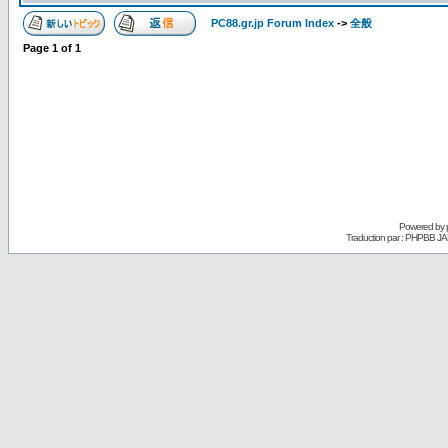
PC88.gr.jp Forum Index
->
全般
Page
1
of
1
Powered by
Traduction par : PHPBB JA