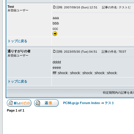
Test
日時: 2007/09/16 (Sun) 12:51
記事の件名: テストだ
未登録ユーザー
aaa
bbb
ccc
トップに戻る
通りすがりの者
日時: 2023/05/30 (Tue) 04:51
記事の件名: TEST
未登録ユーザー
dddd
eeee
ffff :shock: :shock: :shock: :shock: :shock:
トップに戻る
特定期間内の記事を表
PC88.gr.jp Forum Index
->
テスト
Page
1
of
1