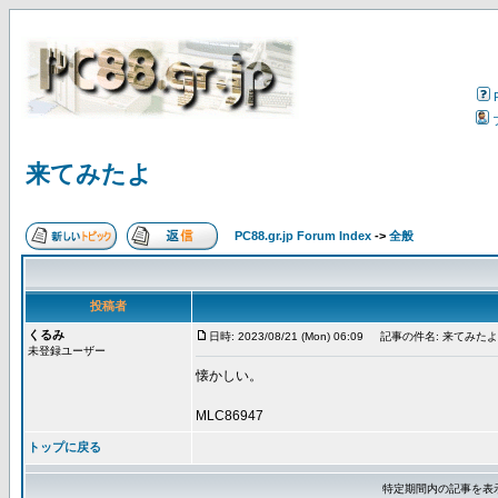
来てみたよ
PC88.gr.jp Forum Index
->
全般
投稿者
くるみ
日時: 2023/08/21 (Mon) 06:09
記事の件名: 来てみたよ
未登録ユーザー
懐かしい。
MLC86947
トップに戻る
特定期間内の記事を表