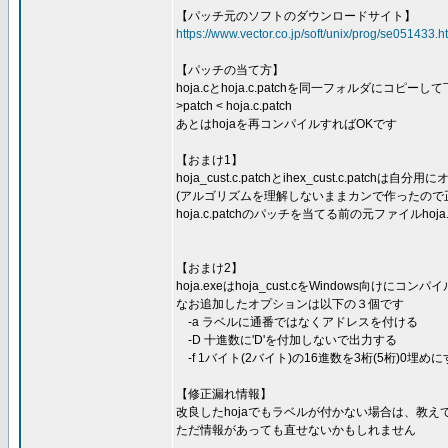
【パッチ元のソフトのダウンロードサイト】
https://www.vector.co.jp/soft/unix/prog/se051433.h
【パッチの当て方】
hoja.cとhoja.c.patchを同一フォルダにコピ
>patch < hoja.c.patch
あとはhojaを再コンパイルすればOKです
【おまけ1】
hoja_cust.c.patchとihex_cust.c.patc
(アルゴリズムを理解しないままカンで作ったので
hoja.c.patchのパッチを当てる前の元ファイルho
【おまけ2】
hoja.exeはhoja_cust.cをWindows向けに
なお追加したオプションは以下の３個です
-a ラベルに通番ではなくアドレスを付ける
-D 十進数に'D'を付加しないで出力する
-f 1バイト(2バイト)の16進数を3桁(5桁)0埋め
【修正漏れ情報】
改良したhojaでもラベルが付かない場合は、教え
ただ情報があっても直せないかもしれません