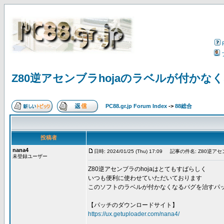
Z80逆アセンブラhojaのラベルが付か
PC88.gr.jp Forum Index
->
88総合
投稿者
nana4
日時: 2024/01/25 (Thu) 17:09
記事の件名: Z80逆ア
未登録ユーザー
Z80逆アセンブラのhojaはとてもすばらしく
いつも便利に使わせていただいております
このソフトのラベルが付かなくなるバグを治すパ
【パッチのダウンロードサイト】
https://ux.getuploader.com/nana4/