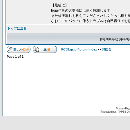
【最後に】
hoja作者の大場様には深く感謝します
また修正漏れを教えてくださったちくらっぺ様も
なお、このパッチに伴うトラブルは自己責任でお
トップに戻る
特定期間内の記事を表
PC88.gr.jp Forum Index
->
88総合
Page
1
of
1
Powered by
Traduction par : PHPBB JA