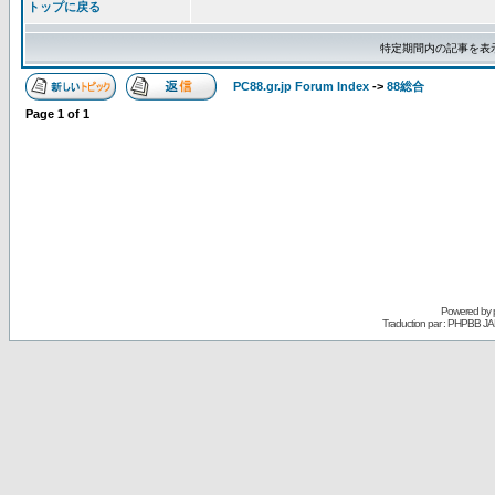
トップに戻る
特定期間内の記事を表
PC88.gr.jp Forum Index
->
88総合
Page
1
of
1
Powered by
Traduction par : PHPBB JA