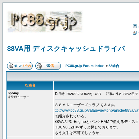
88VA用 ディスクキャッシュドライバ
PC88.gr.jp Forum Index
->
88総合
投稿者
6pongi
日時: 2026/02/23 (Mon) 14:07
記事の件名: 88VA用
未登録ユーザー
８８ＶＡユーザーズクラブ Ｑ＆Ａ集
ttp://www.pc88.gr.jp/vafaq/view.php/article/88va/va
で紹介されている、
88VAのPC-EngineとバンクRAMで使えるディ
HDCV0.LZHをずっと探しております。
もう入手は不可でしょうか。