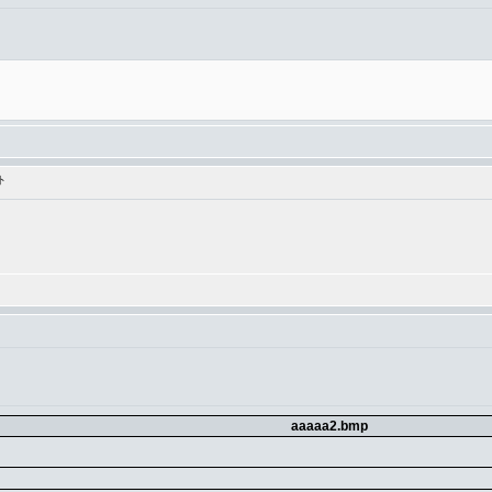
ト
aaaaa2.bmp