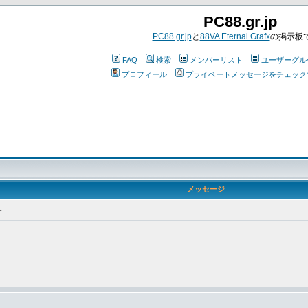
PC88.gr.jp
PC88.gr.jp
と
88VA Eternal Grafx
の掲示板
FAQ
検索
メンバーリスト
ユーザーグル
プロフィール
プライベートメッセージをチェック
メッセージ
。