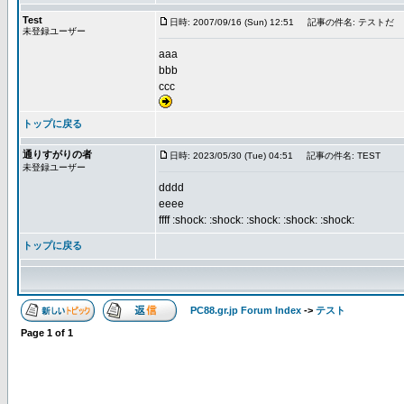
Test
日時: 2007/09/16 (Sun) 12:51
記事の件名: テストだ
未登録ユーザー
aaa
bbb
ccc
トップに戻る
通りすがりの者
日時: 2023/05/30 (Tue) 04:51
記事の件名: TEST
未登録ユーザー
dddd
eeee
ffff :shock: :shock: :shock: :shock: :shock:
トップに戻る
PC88.gr.jp Forum Index
->
テスト
Page
1
of
1