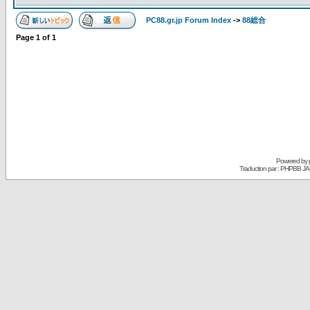
PC88.gr.jp Forum Index
->
88総合
Page
1
of
1
Powered by
Traduction par : PHPBB JA