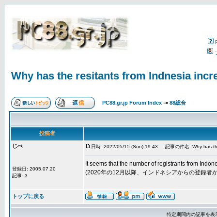
Why has the resitants from Indnesia inc
PC88.gr.jp Forum Index
->
88総合
投稿者
じべ
日時: 2022/05/15 (Sun) 19:43
記事の件名: Why has the re
It seems that the number of registrants from Ind
登録日: 2005.07.20
(2020年の12月以降、インドネシアからの登録
記事: 3
トップに戻る
特定期間内の記事を表