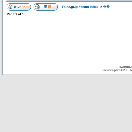
PC88.gr.jp Forum Index
->
全般
Page
1
of
1
Powered by
Traduction par : PHPBB JA