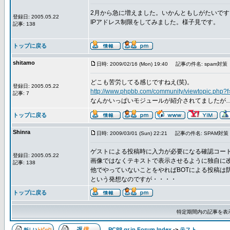
2月から急に増えました。いかんともしがたいです
登録日: 2005.05.22
IPアドレス制限をしてみました。様子見です。
記事: 138
トップに戻る
shitamo
日時: 2009/02/16 (Mon) 19:40
記事の件名: spam対策
どこも苦労してる感じですねえ(笑)。
登録日: 2005.05.22
http://www.phpbb.com/community/viewtopic.php?
記事: 7
なんかいっぱいモジュールが紹介されてましたが
トップに戻る
Shinra
日時: 2009/03/01 (Sun) 22:21
記事の件名: SPAM対策
ゲストによる投稿時に入力が必要になる確認コー
登録日: 2005.05.22
画像ではなくテキストで表示させるように独自に
記事: 138
他でやっていないことをやればBOTによる投稿は
という発想なのですが・・・・
トップに戻る
特定期間内の記事を表
PC88.gr.jp Forum Index
->
テスト