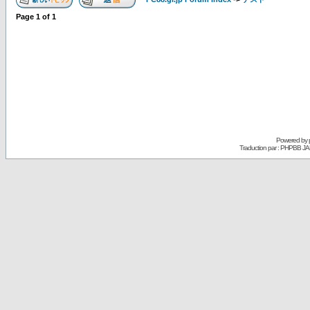
Page
1
of
1
Powered by
Traduction par : PHPBB JA