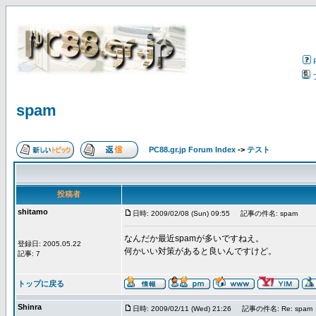
spam
PC88.gr.jp Forum Index
->
テスト
投稿者
shitamo
日時: 2009/02/08 (Sun) 09:55
記事の件名: spam
なんだか最近spamが多いですねえ。
登録日: 2005.05.22
何かいい対策があると良いんですけど。
記事: 7
トップに戻る
Shinra
日時: 2009/02/11 (Wed) 21:26
記事の件名: Re: spam