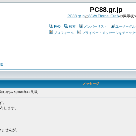
PC88.gr.jp
PC88.gr.jp
と
88VA Eternal Grafx
の掲示板
FAQ
検索
メンバーリスト
ユーザーグル
プロフィール
プライベートメッセージをチェック
NE
メッセージ
せ(C75(2008年12月)版)
す。
配布します。
いませんが、