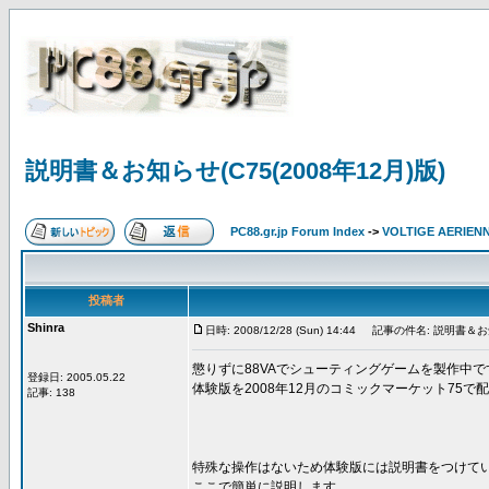
説明書＆お知らせ(C75(2008年12月)版)
PC88.gr.jp Forum Index
->
VOLTIGE AERIEN
投稿者
Shinra
日時: 2008/12/28 (Sun) 14:44
記事の件名: 説明書＆お知ら
懲りずに88VAでシューティングゲームを製作中で
登録日: 2005.05.22
体験版を2008年12月のコミックマーケット75で
記事: 138
特殊な操作はないため体験版には説明書をつけて
ここで簡単に説明します。