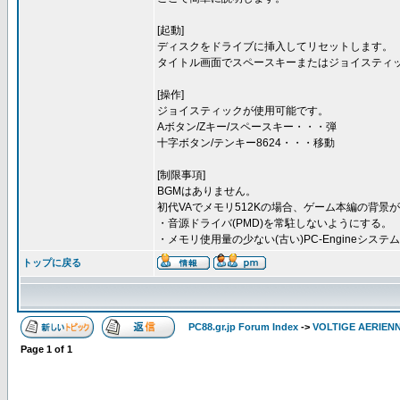
[起動]
ディスクをドライブに挿入してリセットします。
タイトル画面でスペースキーまたはジョイスティ
[操作]
ジョイスティックが使用可能です。
Aボタン/Zキー/スペースキー・・・弾
十字ボタン/テンキー8624・・・移動
[制限事項]
BGMはありません。
初代VAでメモリ512Kの場合、ゲーム本編の背
・音源ドライバ(PMD)を常駐しないようにする。
・メモリ使用量の少ない(古い)PC-Engineシス
トップに戻る
PC88.gr.jp Forum Index
->
VOLTIGE AERIEN
Page
1
of
1